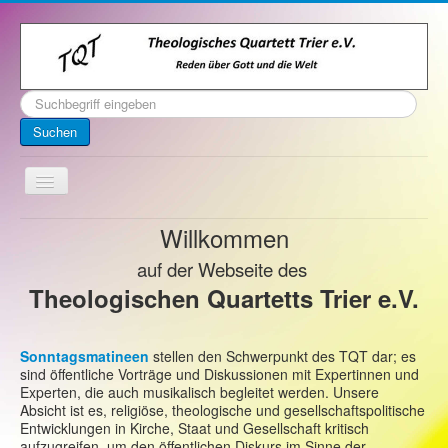
Suchen
...
Suchen
Toggle
Navigation
Willkommen
Startseite
Über uns
auf der Webseite des
Theologischen Quartetts Trier e.V.
Kontakt
Veranstaltungen
Sonntagsmatineen
stellen den Schwerpunkt des TQT dar; es
Archiv
sind öffentliche Vorträge und Diskussionen mit Expertinnen und
Experten, die auch musikalisch begleitet werden. Unsere
Impressum
Absicht ist es, religiöse, theologische und gesellschaftspolitische
Entwicklungen in Kirche, Staat und Gesellschaft kritisch
aufzugreifen, um den öffentlichen Diskurs im Sinne der