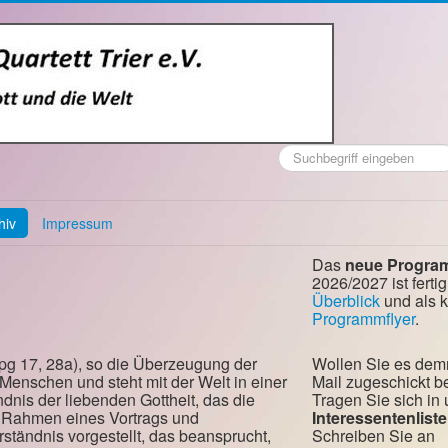
Suchen
...
hiv
Impressum
Das
neue Progra
2026/2027 ist fertig
Überblick
und als 
Programmflyer
.
Apg 17, 28a), so die Überzeugung der
Wollen Sie es dem
Menschen und steht mit der Welt in einer
Mail zugeschickt
nis der liebenden Gottheit, das die
Tragen Sie sich in
Im Rahmen eines Vortrags und
Interessentenliste
ständnis vorgestellt, das beansprucht,
Schreiben Sie an