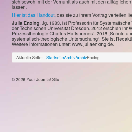
sich sowohl mit der Vernunft als auch mit den alltägliche
lassen.
Hier ist das Handout
, das sie zu ihrem Vortrag verteilen li
Julia Enxing
, Jg. 1983, ist Professorin für Systematische
der Technischen Universität Dresden. 2012 erschien ihr 
Prozesstheologie Charles Hartshornes“, 2018 „Schuld und
systematisch-theologische Untersuchung“. Sie ist Redakt
Weitere Informationen unter: www.juliaenxing.de.
Aktuelle Seite:
Startseite
Archiv
Archiv
Enxing
© 2026 Your Joomla! Site