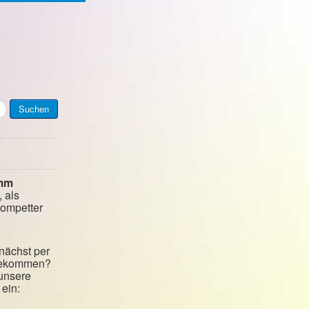
Suchen
mm
, als
kompetter
nächst per
 bekommen?
 unsere
ein: