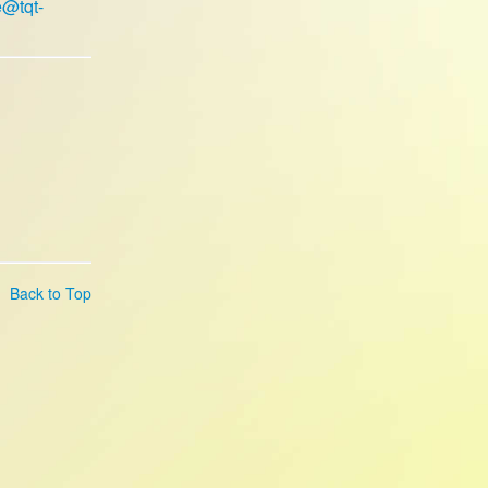
e@tqt-
Back to Top