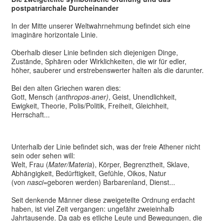
postpatriarchale Durcheinander
In der Mitte unserer Weltwahrnehmung befindet sich eine
imaginäre horizontale Linie.
Oberhalb dieser Linie befinden sich diejenigen Dinge,
Zustände, Sphären oder Wirklichkeiten, die wir für edler,
höher, sauberer und erstrebenswerter halten als die darunter.
Bei den alten Griechen waren dies:
Gott, Mensch (
anthropos-aner)
, Geist, Unendlichkeit,
Ewigkeit, Theorie, Polis/Politik, Freiheit, Gleichheit,
Herrschaft...
Unterhalb der Linie befindet sich, was der freie Athener nicht
sein oder sehen will:
Welt, Frau (
Mater/Materia
), Körper, Begrenztheit, Sklave,
Abhängigkeit, Bedürftigkeit, Gefühle, Oikos, Natur
(von
nasci
=geboren werden) Barbarenland, Dienst...
Seit denkende Männer diese zweigeteilte Ordnung erdacht
haben, ist viel Zeit vergangen: ungefähr zweieinhalb
Jahrtausende. Da gab es etliche Leute und Bewegungen, die