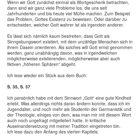
Wenn wir Gott zunächst einmal als Wortgeschenk betrachten,
dann sind wir ganz viele Probleme los, die uns seit
Jahrhunderten und bis heute viel Mühe machen. Zum Beispiel
das Problem, Gottes Existenz zu beweisen. Oder darüber zu
entscheiden, welcher Gott wahrer ist als irgendein anderer.
Es lässt sich nämlich kaum bestreiten, dass Gott als
Sinngebungswort existiert, mit dem unzählige Menschen sich in
ihrem Dasein orientieren. Als solches will Gott ernst genommen
werden, ganz unabhängig davon, was in irgendwelchen
möglicherweise existierenden, möglicherweise aber auch
fiktiven „höheren Sphären“ abgeht.
Ich lese wieder ein Stück aus dem Buch:
S. 35, S. 37
Ich persönlich habe mit dem Sinnwort „Gott“ eine gute Kindheit
erlebt. Was allerdings nichts daran ändern konnte, dass ich im
Jugendalter, und noch mehr als Studentin der Germanistik und
der Theologie, einiges von dem, was man mir mit diesem Wort
auch noch ungefragt mitgeliefert hatte, in kritische
Auseinandersetzung mit meiner Tradition eingetreten bin.
Ich lese dazu den Anfang des vierten Kapitels: