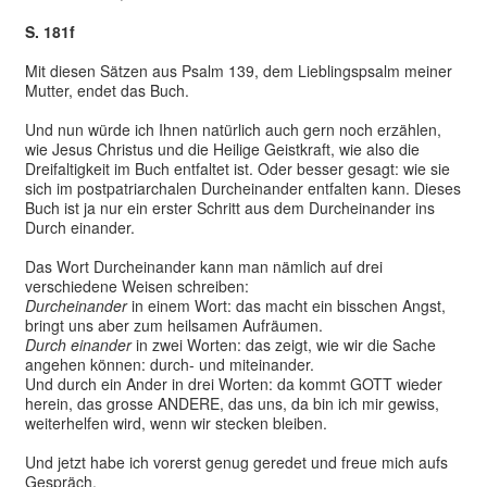
S. 181f
Mit diesen Sätzen aus Psalm 139, dem Lieblingspsalm meiner
Mutter, endet das Buch.
Und nun würde ich Ihnen natürlich auch gern noch erzählen,
wie Jesus Christus und die Heilige Geistkraft, wie also die
Dreifaltigkeit im Buch entfaltet ist. Oder besser gesagt: wie sie
sich im postpatriarchalen Durcheinander entfalten kann. Dieses
Buch ist ja nur ein erster Schritt aus dem Durcheinander ins
Durch einander.
Das Wort Durcheinander kann man nämlich auf drei
verschiedene Weisen schreiben:
Durcheinander
in einem Wort: das macht ein bisschen Angst,
bringt uns aber zum heilsamen Aufräumen.
Durch einander
in zwei Worten: das zeigt, wie wir die Sache
angehen können: durch- und miteinander.
Und durch ein Ander in drei Worten: da kommt GOTT wieder
herein, das grosse ANDERE, das uns, da bin ich mir gewiss,
weiterhelfen wird, wenn wir stecken bleiben.
Und jetzt habe ich vorerst genug geredet und freue mich aufs
Gespräch.