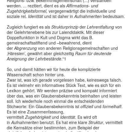
Religions- bzw. Bekenntnisgemeinschaft (...) verstanden
werden. ... rezitiert, dient es als
Affirmations- und
Zugehörigkeitsformel,
vergegenwärtigt die individuelle und
soziale rel.
Identität
und ist daher in
Aufnahmeriten
bedeutsam.
Zugleich fungiert es als
Strukturprinzip
der
Lehrentfaltung
von
der Gelehrtenebene bis zur Laiendidaktik. Mit dieser
Doppelfunktion in Kult und Dogma wirkt das B.
gemeinschaftsstiftend und –bewahrend, dient
der
Abgrenzung
von anderen Religionsgemeinschaften und
‚Häresien’, gewährt aber gleichzeitig
Raum für deutende
Aneignung der Lehrbestände
.“1
So, und damit hätten wir für heute die komplizierte
Wissenschaft schon hinter uns.
Zwar ist, was ich gerade vorgelesen habe, keineswegs falsch.
Es ist vielmehr ein informatives Stück Text, wie es sich für ein
Lexikon gehört. Wir werden präzise und kompakt informiert
über das, was ein Glaubensbekenntnis beinhalten und leisten
soll. Ich wiederhole noch einmal die entscheidenden
Stichworte: Ein Glaubensbekenntnis ist
offiziell
und
formelhaft
.
Es ist eine Zusammenfassung,
vermittelt
Zugehörigkeit
und
Identität
. Es wird oft
in
Aufnahmeriten
benutzt. Es hat eine klare
Struktur
, vermittelt
die Kernsätze einer bestimmten, zum Beispiel der