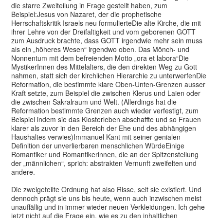
die starre Zweiteilung in Frage gestellt haben, zum
Beispiel:Jesus von Nazaret, der die prophetische
Herrschaftskritik Israels neu formulierteDie alte Kirche, die mit
ihrer Lehre von der Dreifaltigkeit und vom geborenen GOTT
zum Ausdruck brachte, dass GOTT irgendwie mehr sein muss
als ein „höheres Wesen“ irgendwo oben. Das Mönch- und
Nonnentum mit dem befreienden Motto „ora et labora“Die
MystikerInnen des Mittelalters, die den direkten Weg zu Gott
nahmen, statt sich der kirchlichen Hierarchie zu unterwerfenDie
Reformation, die bestimmte klare Oben-Unten-Grenzen ausser
Kraft setzte, zum Beispiel die zwischen Klerus und Laien oder
die zwischen Sakralraum und Welt. (Allerdings hat die
Reformation bestimmte Grenzen auch wieder verfestigt, zum
Beispiel indem sie das Klosterleben abschaffte und so Frauen
klarer als zuvor in den Bereich der Ehe und des abhängigen
Haushaltes verwies)Immanuel Kant mit seiner genialen
Definition der unverlierbaren menschlichen WürdeEinige
Romantiker und Romantikerinnen, die an der Spitzenstellung
der „männlichen“, sprich: abstrakten Vernunft zweifelten und
andere.
Die zweigeteilte Ordnung hat also Risse, seit sie existiert. Und
dennoch prägt sie uns bis heute, wenn auch inzwischen meist
unauffällig und in immer wieder neuen Verkleidungen. Ich gehe
jetzt nicht auf die Frage ein, wie es zu den inhaltlichen