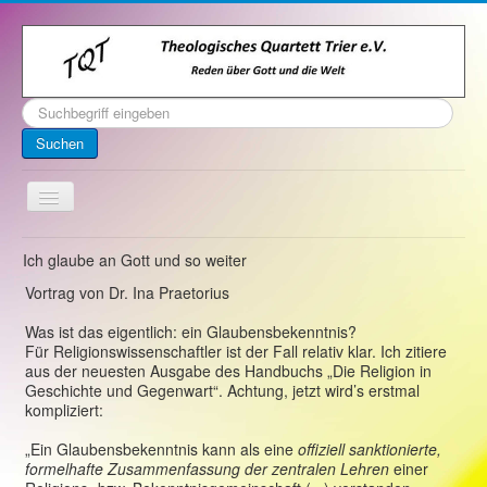
Suchen
...
Suchen
Toggle
Navigation
Startseite
Ich glaube an Gott und so weiter
Über uns
Vortrag von Dr. Ina Praetorius
Kontakt
Was ist das eigentlich: ein Glaubensbekenntnis?
Für Religionswissenschaftler ist der Fall relativ klar. Ich zitiere
Veranstaltungen
aus der neuesten Ausgabe des Handbuchs „Die Religion in
Geschichte und Gegenwart“. Achtung, jetzt wird’s erstmal
Archiv
kompliziert:
Impressum
„Ein Glaubensbekenntnis kann als eine
offiziell sanktionierte,
formelhafte Zusammenfassung der zentralen Lehren
einer