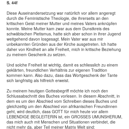
S. 44f
Diese Auseinandersetzung war natürlich vor allem angeregt
durch die Feministische Theologie, die ihrerseits an den
kritischen Geist meiner Mutter und meines Vaters anknüpfen
konnte. Meine Mutter kam zwar aus dem Dunstkreis des
schwäbischen Pietismus, hatte sich aber schon in ihrer Jugend
weitgehend davon losgesagt. Mein Vater war aus mir
unbekannten Gründen aus der Kirche ausgetreten. Ich hatte
daher von Kindheit an alle Freiheit, mich in kritische Beziehung
zu meinem Geschenk zu setzen.
Und solche Freiheit ist wichtig, damit es schliesslich zu einem
geklärten, freundlichen Verhältnis zur eigenen Tradition
kommen kann. Also dazu, dass das Wortgeschenk der Tante
sich langfristig als hilfreich erweist.
Zu meinem heutigen Gottesbegriff möchte ich noch den
Schlussabschnitt des Buches vorlesen. In diesem Abschnitt, in
dem es um den Abschied vom Schreiben dieses Buches und
gleichzeitig um den Abschied von afrikanischen Freundinnen
geht, wird deutlich, dass GOTT für mich heute vor allem
LEBENDIGE BEGLEITERIN ist, ein GROSSES UMUNSHERUM,
das mich auch mit Menschen und Situationen verbindet, die
nicht mehr da, aber Teil meiner Matrix Welt sind: