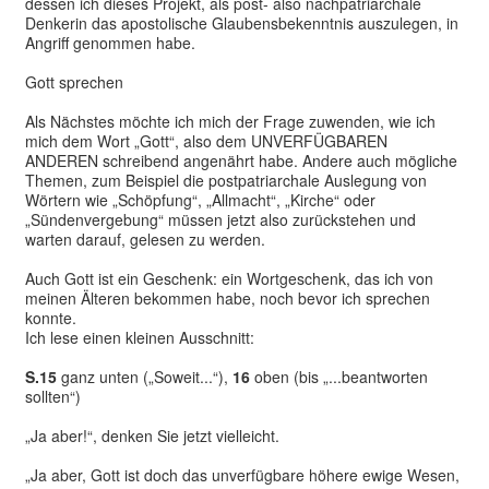
dessen ich dieses Projekt, als post- also nachpatriarchale
Denkerin das apostolische Glaubensbekenntnis auszulegen, in
Angriff genommen habe.
Gott sprechen
Als Nächstes möchte ich mich der Frage zuwenden, wie ich
mich dem Wort „Gott“, also dem UNVERFÜGBAREN
ANDEREN schreibend angenährt habe. Andere auch mögliche
Themen, zum Beispiel die postpatriarchale Auslegung von
Wörtern wie „Schöpfung“, „Allmacht“, „Kirche“ oder
„Sündenvergebung“ müssen jetzt also zurückstehen und
warten darauf, gelesen zu werden.
Auch Gott ist ein Geschenk: ein Wortgeschenk, das ich von
meinen Älteren bekommen habe, noch bevor ich sprechen
konnte.
Ich lese einen kleinen Ausschnitt:
S.15
ganz unten („Soweit...“),
16
oben (bis „...beantworten
sollten“)
„Ja aber!“, denken Sie jetzt vielleicht.
„Ja aber, Gott ist doch das unverfügbare höhere ewige Wesen,