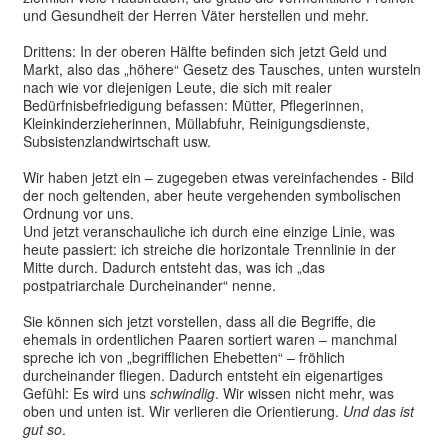
und Gesundheit der Herren Väter herstellen und mehr.
Drittens: In der oberen Hälfte befinden sich jetzt Geld und
Markt, also das „höhere“ Gesetz des Tausches, unten wursteln
nach wie vor diejenigen Leute, die sich mit realer
Bedürfnisbefriedigung befassen: Mütter, Pflegerinnen,
Kleinkinderzieherinnen, Müllabfuhr, Reinigungsdienste,
Subsistenzlandwirtschaft usw.
Wir haben jetzt ein – zugegeben etwas vereinfachendes - Bild
der noch geltenden, aber heute vergehenden symbolischen
Ordnung vor uns.
Und jetzt veranschauliche ich durch eine einzige Linie, was
heute passiert: ich streiche die horizontale Trennlinie in der
Mitte durch. Dadurch entsteht das, was ich „das
postpatriarchale Durcheinander“ nenne.
Sie können sich jetzt vorstellen, dass all die Begriffe, die
ehemals in ordentlichen Paaren sortiert waren – manchmal
spreche ich von „begrifflichen Ehebetten“ – fröhlich
durcheinander fliegen. Dadurch entsteht ein eigenartiges
Gefühl: Es wird uns
schwindlig
. Wir wissen nicht mehr, was
oben und unten ist. Wir verlieren die Orientierung.
Und das ist
gut so
.