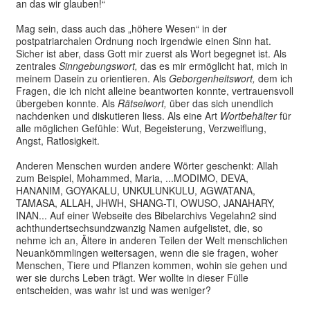
an das wir glauben!“
Mag sein, dass auch das „höhere Wesen“ in der
postpatriarchalen Ordnung noch irgendwie einen Sinn hat.
Sicher ist aber, dass Gott mir zuerst als Wort begegnet ist. Als
zentrales
Sinngebungswort,
das es mir ermöglicht hat, mich in
meinem Dasein zu orientieren. Als
Geborgenheitswort,
dem ich
Fragen, die ich nicht alleine beantworten konnte, vertrauensvoll
übergeben konnte. Als
Rätselwort,
über das sich unendlich
nachdenken und diskutieren liess. Als eine Art
Wortbehälter
für
alle möglichen Gefühle: Wut, Begeisterung, Verzweiflung,
Angst, Ratlosigkeit.
Anderen Menschen wurden andere Wörter geschenkt: Allah
zum Beispiel, Mohammed, Maria, ...MODIMO, DEVA,
HANANIM, GOYAKALU, UNKULUNKULU, AGWATANA,
TAMASA, ALLAH, JHWH, SHANG-TI, OWUSO, JANAHARY,
INAN... Auf einer Webseite des Bibelarchivs Vegelahn2 sind
achthundertsechsundzwanzig Namen aufgelistet, die, so
nehme ich an, Ältere in anderen Teilen der Welt menschlichen
Neuankömmlingen weitersagen, wenn die sie fragen, woher
Menschen, Tiere und Pflanzen kommen, wohin sie gehen und
wer sie durchs Leben trägt. Wer wollte in dieser Fülle
entscheiden, was wahr ist und was weniger?