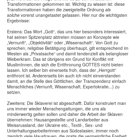
Transformationen gekommen ist. Wichtig zu wissen ist: diese
Transformationen haben die zweigeteilte Ordnung
als
solche
vorerst unangetastet gelassen. Hier nur die wichtigsten
Ergebnisse:
Erstens: Das Wort „Gott“, das uns hier besonders interessiert,
hat seinen Spitzenplatz abtreten müssen an Konzepte wie
„Vernunft“, „Objektivität“ oder „Wissenschaft“. Von Gott zu
sprechen, religiöse Betätigung überhaupt, gilt entsprechend im
Westen als „Privatsache“ und damit tendenziell als belangloser
Weiberkram. Das ist übrigens ein Grund für Konflikt mit
MuslimInnen, die sich die Entthronung GOTTES nicht bieten
lassen. Ich selber bin einerseits froh, dass der „Herrgott“
entthront ist. Andererseits bin auch ich nicht einverstanden
damit, an die Stelle des Göttlichen, der Transzendenz einfach
Menschliches (Vernunft, Wissenschaft, Expertokratie...) zu
setzen.
Zweitens: Die Sklaverei ist abgeschafft. Dafür konstruiert man
uns immer wieder Menschengattungen, die uns als
minderwertig gelten sollen und daher die Arbeit der Sklaven
übernehmen: Hausangestellte und Landarbeiter aus
Weissrussland, der Ukraine etc., Textil-, Sex- und
Unterhaltungsarbeiterinnen aus Südostasien, immer noch
ziemlich viele Hausfrauen, die gratis die vermeintliche Freiheit