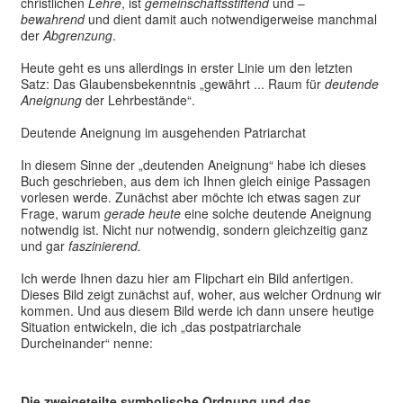
christlichen
Lehre
, ist
gemeinschaftsstiftend
und –
bewahrend
und dient damit auch notwendigerweise manchmal
der
Abgrenzung
.
Heute geht es uns allerdings in erster Linie um den letzten
Satz: Das Glaubensbekenntnis „gewährt ... Raum für
deutende
Aneignung
der Lehrbestände“.
Deutende Aneignung im ausgehenden Patriarchat
In diesem Sinne der „deutenden Aneignung“ habe ich dieses
Buch geschrieben, aus dem ich Ihnen gleich einige Passagen
vorlesen werde. Zunächst aber möchte ich etwas sagen zur
Frage, warum
gerade heute
eine solche deutende Aneignung
notwendig ist. Nicht nur notwendig, sondern gleichzeitig ganz
und gar
faszinierend.
Ich werde Ihnen dazu hier am Flipchart ein Bild anfertigen.
Dieses Bild zeigt zunächst auf, woher, aus welcher Ordnung wir
kommen. Und aus diesem Bild werde ich dann unsere heutige
Situation entwickeln, die ich „das postpatriarchale
Durcheinander“ nenne:
Die zweigeteilte symbolische Ordnung und das