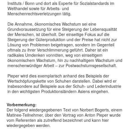
Instituts / Bonn und dort als Experte für Sozialstandards im
Welthandel sowie für Arbeits- und
Menschenrechtsverletzungen tätig.
Die Annahme, ökonomisches Wachstum sei eine
Grundvoraussetzung für eine Steigerung der Lebensqualität
der Menschen, ist überholt. Der einseitige Fokus auf die
Steigerung der Güterproduktion und der Preise hat nicht zur
Lösung von Problemen beigetragen, sondern im Gegenteil
oftmals zu ihrer Verschlimmerung geführt. Daher ist ein
radikales Umdenken vonnöten, weg von einseitigem
ökonomischem Wachstum, hin zu nachhaltigem Wachstum und
menschenwürdiger Arbeit – zur Postwachstumsgesellschaft.
Pieper wird dies exemplarisch anhand des Beispiels der
Wertschöpfungskette von Schuhen darstellen. Dabei wird er
insbesondere auf Beispiele aus der Schuh- und Lederindustrie
in den wichtigsten Produktionsländern Asiens eingehen.
Vorbemerkung:
Der folgend wiedergegebenen Text von Norbert Bogerts, einem
Matinee-Teilnehmer, über den Vortrag von Anton Pieper wurde
vom Referenten als zutreffend bezeichnet und kann hier
wiedergegeben werden.