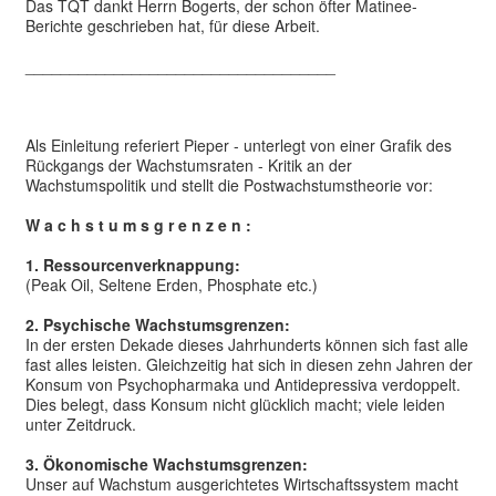
Das TQT dankt Herrn Bogerts, der schon öfter Matinee-
Berichte geschrieben hat, für diese Arbeit.
___________________________________
Als Einleitung referiert Pieper - unterlegt von einer Grafik des
Rückgangs der Wachstumsraten - Kritik an der
Wachstumspolitik und stellt die Postwachstumstheorie vor:
W a c h s t u m s g r e n z e n :
1. Ressourcenverknappung:
(Peak Oil, Seltene Erden, Phosphate etc.)
2. Psychische Wachstumsgrenzen:
In der ersten Dekade dieses Jahrhunderts können sich fast alle
fast alles leisten. Gleichzeitig hat sich in diesen zehn Jahren der
Konsum von Psychopharmaka und Antidepressiva verdoppelt.
Dies belegt, dass Konsum nicht glücklich macht; viele leiden
unter Zeitdruck.
3. Ökonomische Wachstumsgrenzen:
Unser auf Wachstum ausgerichtetes Wirtschaftssystem macht