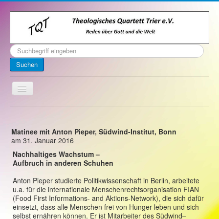
Suchen
...
Suchen
Toggle
Navigation
Startseite
Über uns
Matinee mit Anton Pieper, Südwind-Institut, Bonn
am 31. Januar 2016
Kontakt
Nachhaltiges Wachstum –
Aufbruch in anderen Schuhen
Veranstaltungen
Archiv
Anton Pieper studierte Politikwissenschaft in Berlin, arbeitete
u.a. für die internationale Menschenrechtsorganisation FIAN
Impressum
(Food First Informations- and Aktions-Network), die sich dafür
einsetzt, dass alle Menschen frei von Hunger leben und sich
selbst ernähren können. Er ist Mitarbeiter des Südwind–