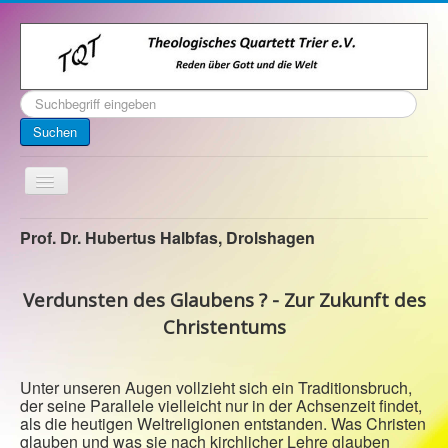
Suchen
...
Suchen
Toggle
Navigation
Startseite
Prof. Dr. Hubertus Halbfas, Drolshagen
Über uns
Verdunsten des Glaubens ? - Zur Zukunft des
Kontakt
Christentums
Veranstaltungen
Archiv
Unter unseren Augen vollzieht sich ein Traditionsbruch,
Impressum
der seine Parallele vielleicht nur in der Achsenzeit findet,
als die heutigen Weltreligionen entstanden. Was Christen
glauben und was sie nach kirchlicher Lehre glauben