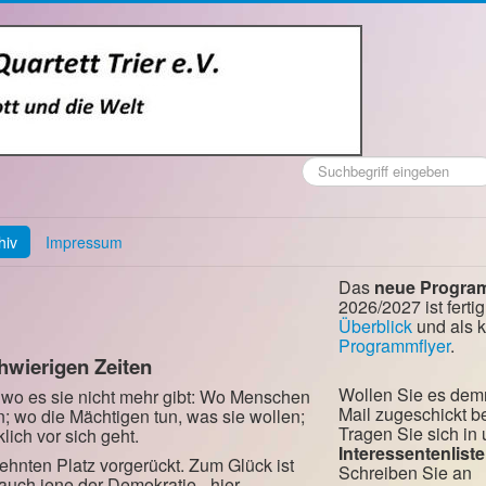
Suchen
...
hiv
Impressum
Das
neue Progra
2026/2027 ist fertig
Überblick
und als 
Programmflyer
.
hwierigen Zeiten
Wollen Sie es dem
da, wo es sie nicht mehr gibt: Wo Menschen
Mail zugeschickt
n; wo die Mächtigen tun, was sie wollen;
Tragen Sie sich in
ich vor sich geht.
Interessentenliste
ehnten Platz vorgerückt. Zum Glück ist
Schreiben Sie an
 auch jene der Demokratie - hier