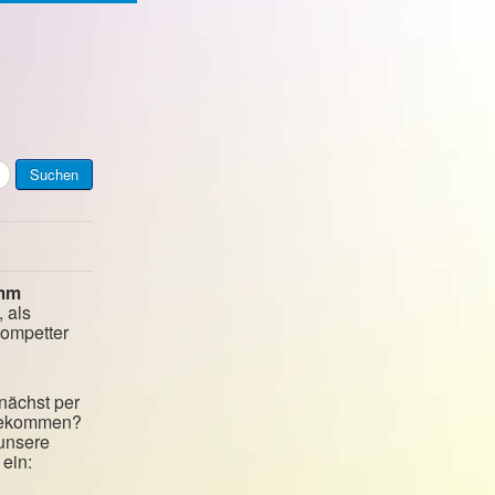
Suchen
mm
, als
kompetter
nächst per
 bekommen?
 unsere
ein: