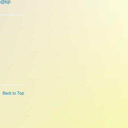
e@tqt-
Back to Top