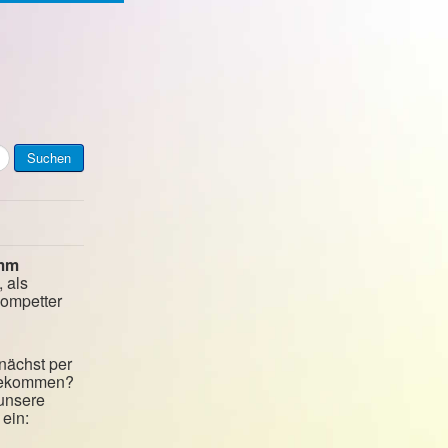
Suchen
mm
, als
kompetter
nächst per
 bekommen?
 unsere
ein: