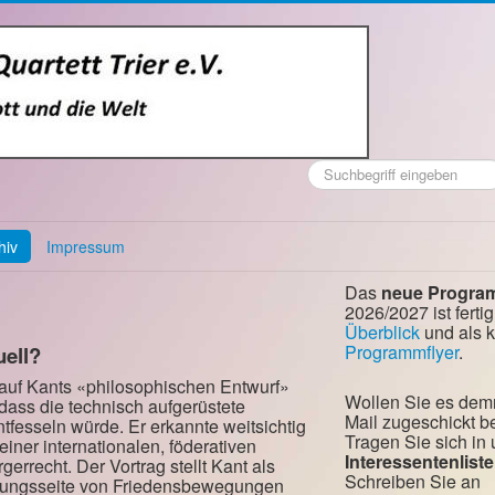
Suchen
...
hiv
Impressum
Das
neue Progra
2026/2027 ist fertig
Überblick
und als 
Programmflyer
.
uell?
auf Kants «philosophischen Entwurf»
Wollen Sie es dem
dass die technisch aufgerüstete
Mail zugeschickt
tfesseln würde. Er erkannte weitsichtig
Tragen Sie sich in
ner internationalen, föderativen
Interessentenliste
errecht. Der Vortrag stellt Kant als
Schreiben Sie an
ffnungsseite von Friedensbewegungen