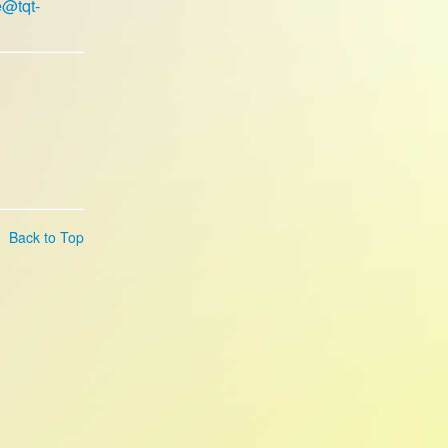
e@tqt-
Back to Top