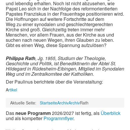
und lebendig erhalten. Noch ist nicht abzusehen, wie
Papst Leo sich in der Nachfolge des reformorientierten
Papstes Franziskus in der Frauenfrage positionieren wird.
Die Hoffnungen auf weitere Fortschritte auf dem
Weg zu einer synodalen und geschlechtergerechten
Kirche sind groß. Gleichzeitig treten immer mehr
Menschen, vor allem Frauen, aus der Kirche aus und
suchen nach neuen Wegen, ihren Glauben zu leben.
Gibt es einen Weg, diese Spannung aufzulösen?
Philippa Rath
, Jg. 1955, Studium der Theologie,
Geschichte und Politik, ist Benediktinerin der Abtei St.
Hildegard in Rüdesheim-Eibingen, Mitglied im Synodalen
Weg und im Zentralkomitee der Katholiken.
Der Paulinus berichtete über die Veranstaltung:
A
rtikel
Aktuelle Seite:
Startseite
Archiv
Archiv
Rath
Das
neue Programm
2026/2027 ist fertig, als
Überblick
und als kompetter
Programmflyer
.