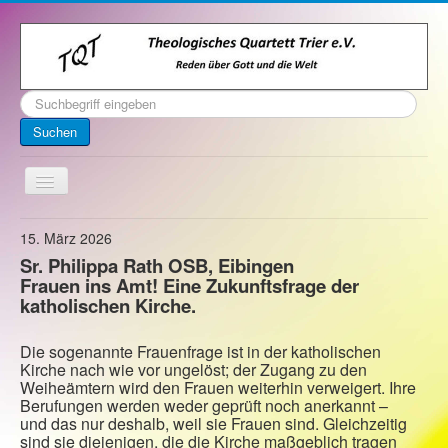
Suchen
...
Suchen
Toggle
Navigation
Startseite
15. März 2026
Sr. Philippa Rath OSB, Eibingen
Über uns
Frauen ins Amt! Eine Zukunftsfrage der
Kontakt
katholischen Kirche.
Veranstaltungen
Die sogenannte Frauenfrage ist in der katholischen
Archiv
Kirche nach wie vor ungelöst; der Zugang zu den
Weiheämtern wird den Frauen weiterhin verweigert. Ihre
Impressum
Berufungen werden weder geprüft noch anerkannt –
und das nur deshalb, weil sie Frauen sind. Gleichzeitig
sind sie diejenigen, die die Kirche maßgeblich tragen