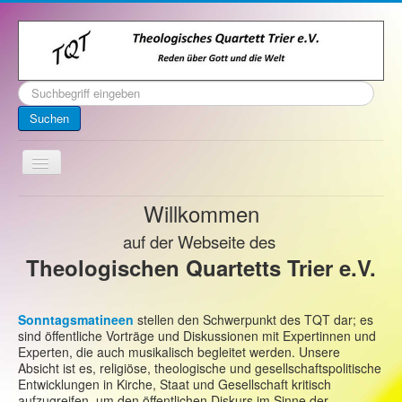
Suchen
...
Suchen
Toggle
Navigation
Willkommen
Startseite
Über uns
auf der Webseite des
Theologischen Quartetts Trier e.V.
Kontakt
Veranstaltungen
Sonntagsmatineen
stellen den Schwerpunkt des TQT dar; es
Archiv
sind öffentliche Vorträge und Diskussionen mit Expertinnen und
Experten, die auch musikalisch begleitet werden. Unsere
Impressum
Absicht ist es, religiöse, theologische und gesellschaftspolitische
Entwicklungen in Kirche, Staat und Gesellschaft kritisch
aufzugreifen, um den öffentlichen Diskurs im Sinne der