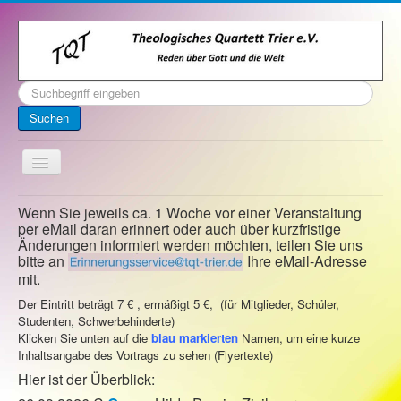
Suchen
...
Suchen
Toggle
Navigation
Startseite
Wenn Sie jeweils ca. 1 Woche vor einer Veranstaltung
per eMail daran erinnert oder auch über kurzfristige
Über uns
Änderungen informiert werden möchten, teilen Sie uns
bitte an
Ihre eMail-Adresse
Kontakt
mit.
Veranstaltungen
Der Eintritt beträgt 7 € , ermäßigt 5 €, (für Mitglieder, Schüler,
Studenten, Schwerbehinderte)
Archiv
Klicken Sie unten auf die
blau markierten
Namen, um eine kurze
Inhaltsangabe des Vortrags zu sehen (Flyertexte)
Impressum
Hier ist der Überblick: