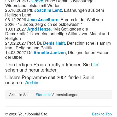
26.09.2026 C.
Greve
, Hilde Domin: Zivilcourage -
Widerstand leisten mit Worten
25.10.2026 Pfr.
Joachim Lenz
,
Erfahrungen aus dem
Heiligen Land
06.12.2026
Jean Asselborn
,
Europa in der Welt von
2026 - "Europa, zeig dich selbstbewusst!"
10.01.2027
Arnd Henze
,
"Mit Gott gegen die
Demokratie". Über eine unheilige Allianz von Macht und
Religion
21.02.2027 Prof. Dr.
Denis Halft
, Der schiitische Islam im
Iran - Religion und Politik
14.03.2027 Dr.
Annette Jantzen
,
Die ignorierten Frauen
der Bibel
Den fertigen Programmflyer können Sie
hier
sehen und herunterladen
Unsere Programme seit 2001 finden Sie in
unserem
Archiv
.
Aktuelle Seite:
Startseite
Veranstaltungen
© 2026 Your Joomla! Site
Back to Top