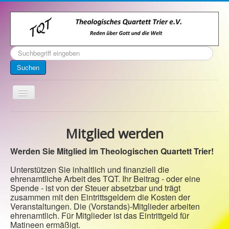
Suchen
...
Suchen
Toggle
Navigation
Startseite
Mitglied werden
Über uns
Werden Sie Mitglied im Theologischen Quartett Trier!
Kontakt
Unterstützen Sie inhaltlich und finanziell die
Veranstaltungen
ehrenamtliche Arbeit des TQT. Ihr Beitrag - oder eine
Spende - ist von der Steuer absetzbar und trägt
Archiv
zusammen mit den Eintrittsgeldern die Kosten der
Impressum
Veranstaltungen. Die (Vorstands)-Mitglieder arbeiten
ehrenamtlich. Für Mitglieder ist das Eintrittgeld für
Matineen ermäßigt.