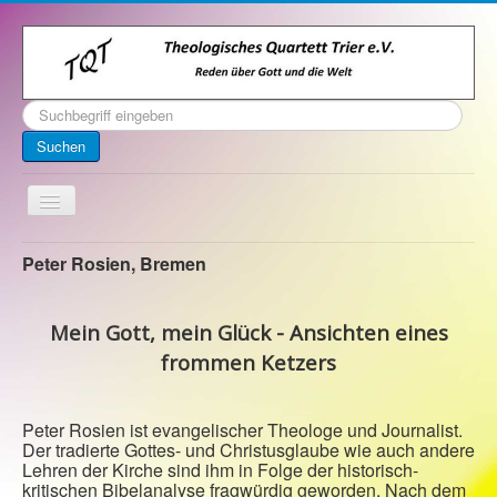
Suchen
...
Suchen
Toggle
Navigation
Startseite
Peter Rosien, Bremen
Über uns
Mein Gott, mein Glück - Ansichten eines
Kontakt
frommen Ketzers
Veranstaltungen
Archiv
Peter Rosien ist evangelischer Theologe und Journalist.
Impressum
Der tradierte Gottes- und Christusglaube wie auch andere
Lehren der Kirche sind ihm in Folge der historisch-
kritischen Bibelanalyse fragwürdig geworden. Nach dem