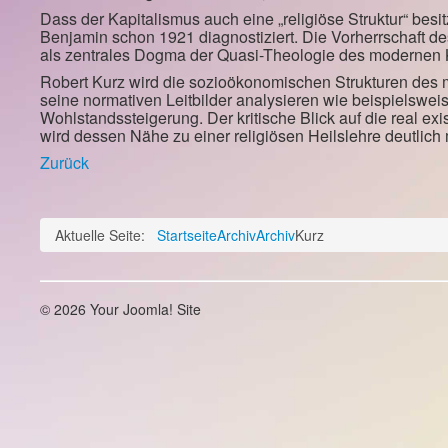
Dass der Kapitalismus auch eine „religiöse Struktur“ besit
Benjamin schon 1921 diagnostiziert. Die Vorherrschaft d
als zentrales Dogma der Quasi-Theologie des modernen K
Robert Kurz wird die sozioökonomischen Strukturen des 
seine normativen Leitbilder analysieren wie beispielswe
Wohlstandssteigerung. Der kritische Blick auf die real ex
wird dessen Nähe zu einer religiösen Heilslehre deutlich
Zurück
Aktuelle Seite:
Startseite
Archiv
Archiv
Kurz
© 2026 Your Joomla! Site