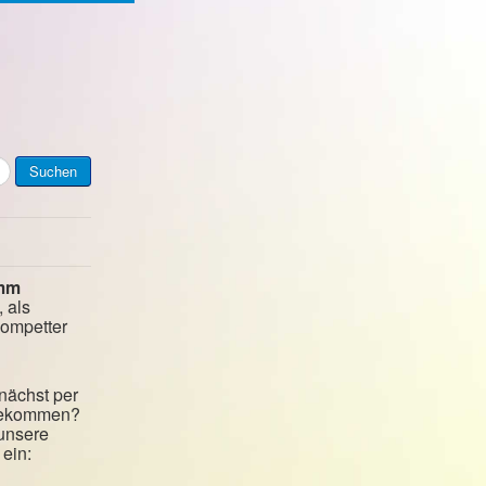
Suchen
mm
, als
kompetter
nächst per
 bekommen?
 unsere
ein: