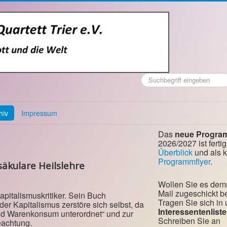
Suchen
...
hiv
Impressum
Das
neue Progra
2026/2027 ist fertig
Überblick
und als 
Programmflyer
.
äkulare Heilslehre
Wollen Sie es dem
Mail zugeschickt
 Kapitalismuskritiker. Sein Buch
Tragen Sie sich in
der Kapitalismus zerstöre sich selbst, da
Interessentenliste
nd Warenkonsum unterordnet“ und zur
Schreiben Sie an
eachtung.