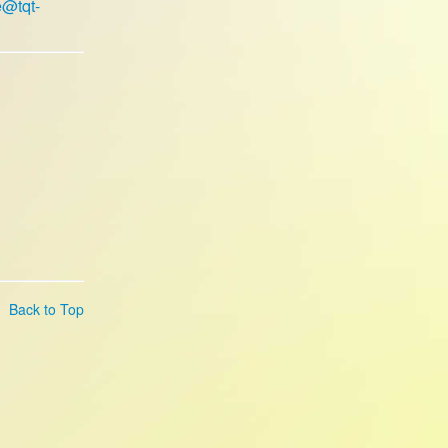
e@tqt-
Back to Top