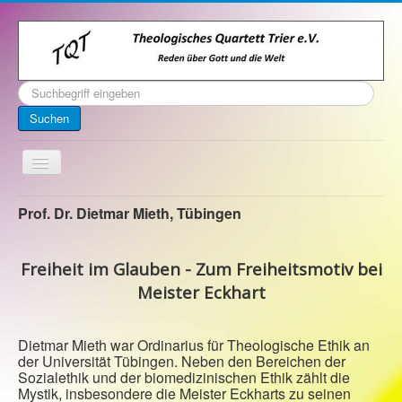
Suchen
...
Suchen
Toggle
Navigation
Startseite
Prof. Dr. Dietmar Mieth, Tübingen
Über uns
Freiheit im Glauben - Zum Freiheitsmotiv bei
Kontakt
Meister Eckhart
Veranstaltungen
Archiv
Dietmar Mieth war Ordinarius für Theologische Ethik an
der Universität Tübingen. Neben den Bereichen der
Impressum
Sozialethik und der biomedizinischen Ethik zählt die
Mystik, insbesondere die Meister Eckharts zu seinen