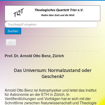
Suchen
...
Suchen
Toggle
Navigation
Startseite
Prof. Dr. Arnold Otto Benz, Zürich
Über uns
Das Universum: Normalzustand oder
Kontakt
Geschenk?
Veranstaltungen
Archiv
Arnold Otto Benz ist Astrophysiker und leitet das Institut
für Astronomie an der ETH in Zürich. In
Impressum
Veröffentlichungen und Vorträgen hat er sich mit der
Schnittlinie zwischen Naturwissenschaft und Theologie