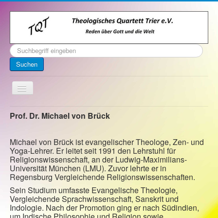
Suchen
...
Suchen
Toggle
Navigation
Startseite
Prof. Dr. Michael von Brück
Über uns
Michael von Brück ist evangelischer Theologe, Zen- und
Kontakt
Yoga-Lehrer. Er leitet seit 1991 den Lehrstuhl für
Religionswissenschaft, an der Ludwig-Maximilians-
Veranstaltungen
Universität München (LMU). Zuvor lehrte er in
Regensburg Vergleichende Religionswissenschaften.
Archiv
Sein Studium umfasste Evangelische Theologie,
Impressum
Vergleichende Sprachwissenschaft, Sanskrit und
Indologie. Nach der Promotion ging er nach Südindien,
um Indische Philosophie und Religion sowie