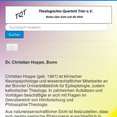
Suchen
...
Suchen
Toggle
Navigation
Startseite
Dr. Christian Hoppe, Bonn
Über uns
Christian Hoppe (geb. 1967) ist klinischer
Kontakt
Neuropsychologe und wissenschaftlicher Mitarbeiter an
der Bonner Universitätsklinik für Epileptologie, zudem
Veranstaltungen
katholischer Theologe. In zahlreichen Aufsätzen und
Vorträgen beschäftigte er sich mit Fragen im
Archiv
Grenzbereich von Hirnforschung und
Philosophie/Theologie.
Impressum
Aus naturwissenschaftlicher Sicht ist festzustellen, dass
sich geistig-seelische Phänomene ausschließlich in