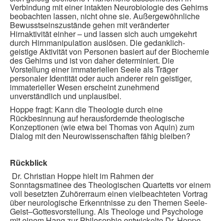
Verbindung mit einer intakten Neurobiologie des Gehirns
beobachten lassen, nicht ohne sie. Außergewöhnliche
Bewusstseinszustände gehen mit veränderter
Hirnaktivität einher – und lassen sich auch umgekehrt
durch Hirnmanipulation auslösen. Die gedanklich-
geistige Aktivität von Personen basiert auf der Biochemie
des Gehirns und ist von daher determiniert. Die
Vorstellung einer immateriellen Seele als Träger
personaler Identität oder auch anderer rein geistiger,
immaterieller Wesen erscheint zunehmend
unverständlich und unplausibel.
Hoppe fragt: Kann die Theologie durch eine
Rückbesinnung auf herausfordernde theologische
Konzeptionen (wie etwa bei Thomas von Aquin) zum
Dialog mit den Neurowissenschaften fähig bleiben?
Rückblick
Dr. Christian Hoppe hielt im Rahmen der
Sonntagsmatinee des Theologischen Quartetts vor einem
voll besetzten Zuhörerraum einen vielbeachteten Vortrag
über neurologische Erkenntnisse zu den Themen Seele-
Geist–Gottesvorstellung. Als Theologe und Psychologe
mit einem Hang zur Philosophie entwickelte Dr. Hoppe