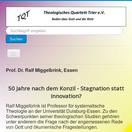
Suchen
...
Suchen
Toggle
Navigation
Startseite
Prof. Dr. Ralf Miggelbrink, Essen
Über uns
50 Jahre nach dem Konzil - Stagnation statt
Kontakt
Innovation?
Veranstaltungen
Ralf Miggelbrink ist Professor für systematische
Archiv
Theologie an der Universität Duisburg-Essen. Zu den
Schwerpunkten seiner theologischen Studien gehören
Impressum
unter anderem die Frage nach der angemessenen Rede
von Gott und ökumenische Fragestellungen.