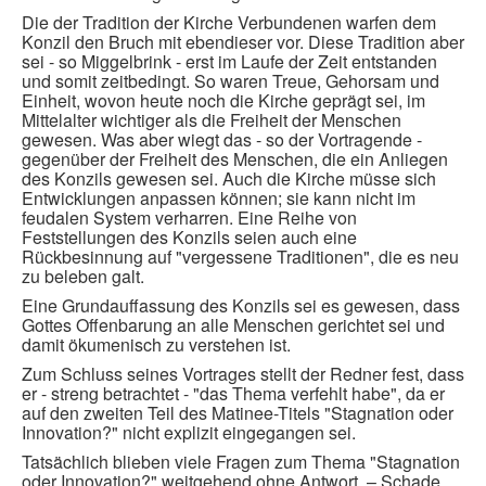
Die der Tradition der Kirche Verbundenen warfen dem
Konzil den Bruch mit ebendieser vor. Diese Tradition aber
sei - so Miggelbrink - erst im Laufe der Zeit entstanden
und somit zeitbedingt. So waren Treue, Gehorsam und
Einheit, wovon heute noch die Kirche geprägt sei, im
Mittelalter wichtiger als die Freiheit der Menschen
gewesen. Was aber wiegt das - so der Vortragende -
gegenüber der Freiheit des Menschen, die ein Anliegen
des Konzils gewesen sei. Auch die Kirche müsse sich
Entwicklungen anpassen können; sie kann nicht im
feudalen System verharren. Eine Reihe von
Feststellungen des Konzils seien auch eine
Rückbesinnung auf "vergessene Traditionen", die es neu
zu beleben galt.
Eine Grundauffassung des Konzils sei es gewesen, dass
Gottes Offenbarung an alle Menschen gerichtet sei und
damit ökumenisch zu verstehen ist.
Zum Schluss seines Vortrages stellt der Redner fest, dass
er - streng betrachtet - "das Thema verfehlt habe", da er
auf den zweiten Teil des Matinee-Titels "Stagnation oder
Innovation?" nicht explizit eingegangen sei.
Tatsächlich blieben viele Fragen zum Thema "Stagnation
oder Innovation?" weitgehend ohne Antwort. – Schade.