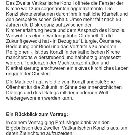
Das Zweite Vatikanische Konzil öffnete die Fenster der
Kirche weit zum sogenannten aggiornamento. Die
Konzilstexte erstaunen durch ihre inhaltliche Klarheit und
den perspektivischen Gehalt. Umso mehr fällt nach 50
Jahren die Diskrepanz auf zwischen der
Kirchenerfahrung heute und dem Anspruch des Konzils.
Wiewohl es eine erwartungsfrohe Offenheit für die
Zukunft geweckt hat - in Bezug auf Liturgie, Ökumene,
Bedeutung der Bibel und das Verhältnis zu anderen
Religionen -, ist das Konzil in der katholischen Kirche
mancherorts widerstrebend und halbherzig umgesetzt
worden. Tendenzen der Machtkonzentration und
Klerikalisierung erschweren ein aktives kirchliches Leben
engagierter Christen.
Die Matinee fragt, wie die vom Konzil angestoßene
Offenheit für die Zukunft im Sinne des innerkirchlichen
Dialogs und des Dialogs mit der modernen Welt
wiedergewonnen werden kann.
Ein Rückblick zum Vortrag:
In seinem Vortrag ging Prof. Miggelbrink von den
Ergebnissen des Zweiten Vatikanischen Konzils aus, um
deren Zielrichtung aufzuzeigen.