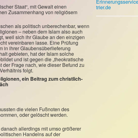
Erinnerungsservic
ischer Staat“, mit Gewalt einen
trier.de
ischen Zusammenhang von religiösem
enschen als politisch unberechenbar, wenn
eligionen – neben dem Islam also auch
t, weil sich ihr Glaube an den einzigen
 nicht vereinbaren lasse. Eine Prüfung
 in ihrer Glaubensüberlieferung
alt gebieten, hat der Islam solche
ldet und ist gegen die „theokratische
t der Frage nach, wie dieser Befund zu
erhältnis folgt.
ligionen,
ein Beitrag zum christlich-
räch
ssten die vielen Fußnoten des
rnommen, oder gelöscht werden.
 danach allerdings mit umso größerer
politischen Handelns auf der