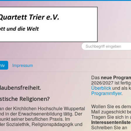
Suchen
...
hiv
Impressum
Das
neue Progra
2026/2027 ist fertig
aubensfreiheit.
Überblick
und als 
Programmflyer
.
stische Religionen?
Wollen Sie es dem
t an der Kirchlichen Hochschule Wuppertal
Mail zugeschickt
nd in der Erwachsenenbildung tätig. Der
Tragen Sie sich in
nkt seiner beruflichen Praxis. Im
Interessentenliste
der Sozialethik, Religionspädagogik und
Schreiben Sie an