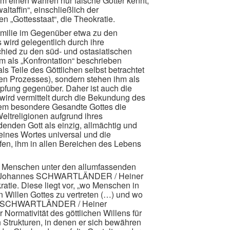
em einen wahren nur falsche Götter kennt,
altaffin“, einschließlich der
en „Gottesstaat“, die Theokratie.
amilie im Gegenüber etwa zu den
wird gelegentlich durch ihre
hied zu den süd- und ostasiatischen
um als „Konfrontation“ beschrieben
s Teile des Göttlichen selbst betrachtet
en Prozesses), sondern stehen ihm als
pfung gegenüber. Daher ist auch die
wird vermittelt durch die Bekundung des
chem besondere Gesandte Gottes die
eltreligionen aufgrund ihres
nden Gott als einzig, allmächtig und
eines Wortes universal und die
n, ihm in allen Bereichen des Lebens
n Menschen unter den allumfassenden
net (Johannes SCHWARTLÄNDER / Heiner
tie. Diese liegt vor, „wo Menschen in
n Willen Gottes zu vertreten (…) und wo
nes SCHWARTLÄNDER / Heiner
rmativität des göttlichen Willens für
 Strukturen, in denen er sich bewähren