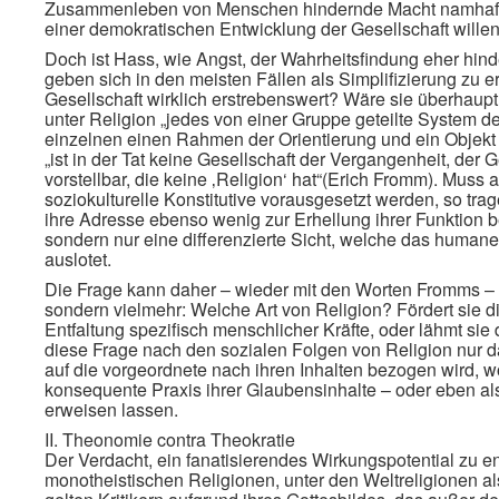
Zusammenleben von Menschen hindernde Macht namhaft,
einer demokratischen Entwicklung der Gesellschaft willen
Doch ist Hass, wie Angst, der Wahrheitsfindung eher hin
geben sich in den meisten Fällen als Simplifizierung zu er
Gesellschaft wirklich erstrebenswert? Wäre sie überhaup
unter Religion „jedes von einer Gruppe geteilte System
einzelnen einen Rahmen der Orientierung und ein Objekt 
„ist in der Tat keine Gesellschaft der Vergangenheit, der
vorstellbar, die keine ‚Religion‘ hat“(Erich Fromm). Muss 
soziokulturelle Konstitutive vorausgesetzt werden, so t
ihre Adresse ebenso wenig zur Erhellung ihrer Funktion 
sondern nur eine differenzierte Sicht, welche das humane
auslotet.
Die Frage kann daher – wieder mit den Worten Fromms – ni
sondern vielmehr: Welche Art von Religion? Fördert sie d
Entfaltung spezifisch menschlicher Kräfte, oder lähmt s
diese Frage nach den sozialen Folgen von Religion nur da
auf die vorgeordnete nach ihren Inhalten bezogen wird, w
konsequente Praxis ihrer Glaubensinhalte – oder eben a
erweisen lassen.
II. Theonomie contra Theokratie
Der Verdacht, ein fanatisierendes Wirkungspotential zu entfa
monotheistischen Religionen, unter den Weltreligionen a