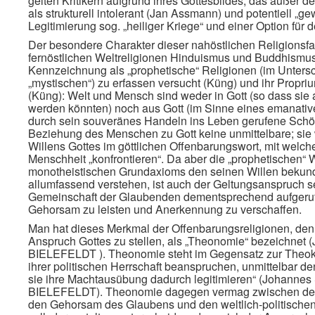
gelten Kritikern aufgrund ihres Gottesbildes, das außer d
als strukturell intolerant (Jan Assmann) und potentiell „gew
Legitimierung sog. „heiliger Kriege“ und einer Option für d
Der besondere Charakter dieser nahöstlichen Religionsf
fernöstlichen Weltreligionen Hinduismus und Buddhismus 
Kennzeichnung als „prophetische“ Religionen (im Untersc
„mystischen“) zu erfassen versucht (Küng) und ihr Propri
(Küng): Welt und Mensch sind weder in Gott (so dass sie al
werden könnten) noch aus Gott (im Sinne eines emanativ
durch sein souveränes Handeln ins Leben gerufene Schö
Beziehung des Menschen zu Gott keine unmittelbare; sie 
Willens Gottes im göttlichen Offenbarungswort, mit wel
Menschheit „konfrontieren“. Da aber die „prophetischen“ W
monotheistischen Grundaxioms den seinen Willen bekunde
allumfassend verstehen, ist auch der Geltungsanspruch s
Gemeinschaft der Glaubenden dementsprechend aufgerufe
Gehorsam zu leisten und Anerkennung zu verschaffen.
Man hat dieses Merkmal der Offenbarungsreligionen, de
Anspruch Gottes zu stellen, als „Theonomie“ bezeich
BIELEFELDT ). Theonomie steht im Gegensatz zur Theokra
ihrer politischen Herrschaft beanspruchen, unmittelbar de
sie ihre Machtausübung dadurch legitimieren“ (Johan
BIELEFELDT). Theonomie dagegen vermag zwischen der No
den Gehorsam des Glaubens und den weltlich-politischen