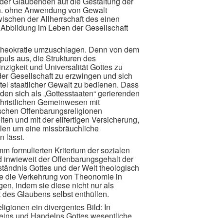
h der Glaubenden auf die Gestaltung der
d.h. ohne Anwendung von Gewalt
wischen der Allherrschaft des einen
n Abbildung im Leben der Gesellschaft
in Theokratie umzuschlagen. Denn von dem
puls aus, die Strukturen des
igkeit und Universalität Gottes zu
der Gesellschaft zu erzwingen und sich
ttel staatlicher Gewalt zu bedienen. Dass
den sich als „Gottesstaaten“ gerierenden
christlichen Gemeinwesen mit
tischen Offenbarungsreligionen
iten und mit der eilfertigen Versicherung,
llen um eine missbräuchliche
n lässt.
 formulierten Kriterium der sozialen
d inwieweit der Offenbarungsgehalt der
ständnis Gottes und der Welt theologisch
he die Verkehrung von Theonomie in
en, indem sie diese nicht nur als
t des Glaubens selbst enthüllen.
ligionen ein divergentes Bild: In
Seins und Handelns Gottes wesentliche