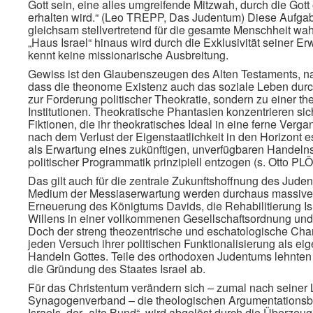
Gott sein, eine alles umgreifende Mitzwah, durch die Gott
erhalten wird.“ (Leo TREPP, Das Judentum) Diese Aufgab
gleichsam stellvertretend für die gesamte Menschheit wa
„Haus Israel“ hinaus wird durch die Exklusivität seiner
kennt keine missionarische Ausbreitung.
Gewiss ist den Glaubenszeugen des Alten Testaments, n
dass die theonome Existenz auch das soziale Leben durchd
zur Forderung politischer Theokratie, sondern zu einer th
Institutionen. Theokratische Phantasien konzentrieren sich 
Fiktionen, die ihr theokratisches Ideal in eine ferne Verga
nach dem Verlust der Eigenstaatlichkeit in den Horizont e
als Erwartung eines zukünftigen, unverfügbaren Handelns 
politischer Programmatik prinzipiell entzogen (s. Otto P
Das gilt auch für die zentrale Zukunftshoffnung des Ju
Medium der Messiaserwartung werden durchaus massive p
Erneuerung des Königtums Davids, die Rehabilitierung Is
Willens in einer vollkommenen Gesellschaftsordnung und 
Doch der streng theozentrische und eschatologische Char
jeden Versuch ihrer politischen Funktionalisierung als ei
Handeln Gottes. Teile des orthodoxen Judentums lehnte
die Gründung des Staates Israel ab.
Für das Christentum verändern sich – zumal nach seiner
Synagogenverband – die theologischen Argumentationsb
Israels, der „alte Bund“, wird abgelöst durch die Überze