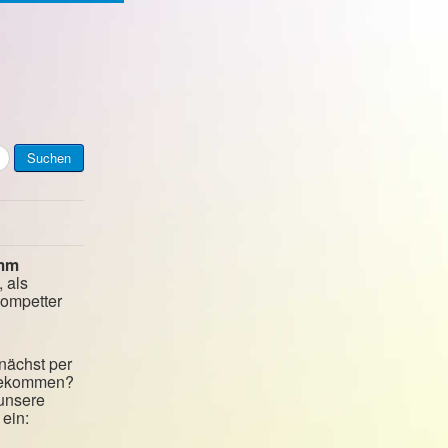
Suchen
mm
, als
kompetter
nächst per
 bekommen?
 unsere
ein: