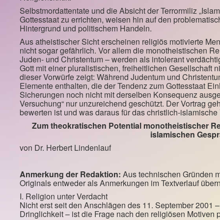
Selbstmordattentate und die Absicht der Terrormiliz „Islam
Gottesstaat zu errichten, weisen hin auf den problemat
Hintergrund und politischem Handeln.
Aus atheistischer Sicht erscheinen religiös motivierte M
nicht sogar gefährlich. Vor allem die monotheistischen R
Juden- und Christentum – werden als intolerant verdächtig
Gott mit einer pluralistischen, freiheitlichen Gesellschaft
dieser Vorwürfe zeigt: Während Judentum und Christentum
Elemente enthalten, die der Tendenz zum Gottesstaat Einh
Sicherungen noch nicht mit derselben Konsequenz ausgebi
Versuchung“ nur unzureichend geschützt. Der Vortrag geh
bewerten ist und was daraus für das christlich-islamische V
Zum theokratischen Potential monotheistischer Re
islamischen Gesp
von Dr. Herbert Lindenlauf
Anmerkung der Redaktion:
Aus technischen Gründen mu
Originals entweder als Anmerkungen im Textverlauf übe
I. Religion unter Verdacht
Nicht erst seit den Anschlägen des 11. September 2001 –
Dringlichkeit – ist die Frage nach den religiösen Motiven 