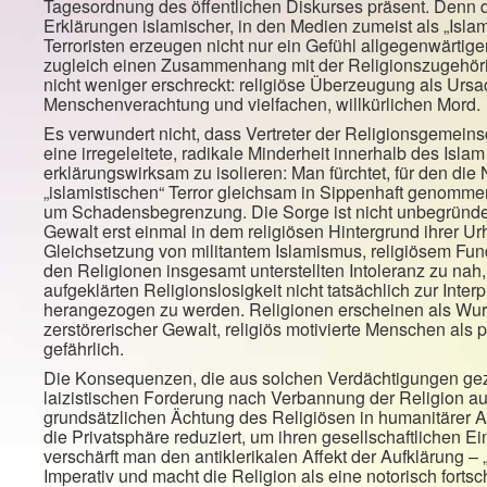
Tagesordnung des öffentlichen Diskurses präsent. Denn di
Erklärungen islamischer, in den Medien zumeist als „Isla
Terroristen erzeugen nicht nur ein Gefühl allgegenwärti
zugleich einen Zusammenhang mit der Religionszugehörigke
nicht weniger erschreckt: religiöse Überzeugung als Ursa
Menschenverachtung und vielfachen, willkürlichen Mord.
Es verwundert nicht, dass Vertreter der Religionsgemei
eine irregeleitete, radikale Minderheit innerhalb des Isl
erklärungswirksam zu isolieren: Man fürchtet, für den di
„islamistischen“ Terror gleichsam in Sippenhaft genomme
um Schadensbegrenzung. Die Sorge ist nicht unbegründet: 
Gewalt erst einmal in dem religiösen Hintergrund ihrer Urhe
Gleichsetzung von militantem Islamismus, religiösem Fu
den Religionen insgesamt unterstellten Intoleranz zu na
aufgeklärten Religionslosigkeit nicht tatsächlich zur Inter
herangezogen zu werden. Religionen erscheinen als Wur
zerstörerischer Gewalt, religiös motivierte Menschen als 
gefährlich.
Die Konsequenzen, die aus solchen Verdächtigungen gez
laizistischen Forderung nach Verbannung der Religion aus 
grundsätzlichen Ächtung des Religiösen in humanitärer Abs
die Privatsphäre reduziert, um ihren gesellschaftlichen Ei
verschärft man den antiklerikalen Affekt der Aufklärung – 
Imperativ und macht die Religion als eine notorisch fortsch