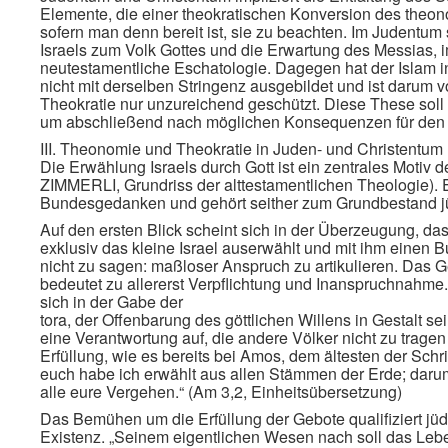
Elemente, die einer theokratischen Konversion des theo
sofern man denn bereit ist, sie zu beachten. Im Judentum
Israels zum Volk Gottes und die Erwartung des Messias, im
neutestamentliche Eschatologie. Dagegen hat der Islam 
nicht mit derselben Stringenz ausgebildet und ist darum 
Theokratie nur unzureichend geschützt. Diese These sol
um abschließend nach möglichen Konsequenzen für den ch
III. Theonomie und Theokratie in Juden- und Christentum
Die Erwählung Israels durch Gott ist ein zentrales Motiv 
ZIMMERLI, Grundriss der alttestamentlichen Theologie). 
Bundesgedanken und gehört seither zum Grundbestand j
Auf den ersten Blick scheint sich in der Überzeugung, das
exklusiv das kleine Israel auserwählt und mit ihm einen B
nicht zu sagen: maßloser Anspruch zu artikulieren. Das Ge
bedeutet zu allererst Verpflichtung und Inanspruchnahme.
sich in der Gabe der
tora, der Offenbarung des göttlichen Willens in Gestalt s
eine Verantwortung auf, die andere Völker nicht zu tragen
Erfüllung, wie es bereits bei Amos, dem ältesten der Sch
euch habe ich erwählt aus allen Stämmen der Erde; darum
alle eure Vergehen.“ (Am 3,2, Einheitsübersetzung)
Das Bemühen um die Erfüllung der Gebote qualifiziert j
Existenz. „Seinem eigentlichen Wesen nach soll das Lebe