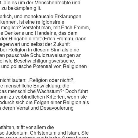
 die es um der Menschenrechte und
 zu bekämpfen gilt.
derlich, und monokausale Erklärungen
kennen. Ist eine religionsfreie
t möglich? Versteht man, mit Erich Fromm,
 des Denkens und Handelns, das dem
der Hingabe bietet“(Erich Fromm), dann
 Gegenwart und selbst der Zukunft
aber Religion in diesem Sinn als eine
ragen pauschale Schuldzuweisungen an
bei wie Beschwichtigungsversuche,
 und politische Potential von Religionen
cht lauten: „Religion oder nicht?,
ie menschliche Entwicklung, die
ie das menschliche Wachstum?“ Doch führt
nn zu verbindlichen Kriterien, wenn sie
odurch sich die Folgen einer Religion als
ls deren Verrat und Desavouierung
lten, trifft vor allem die
lso Judentum, Christentum und Islam. Sie