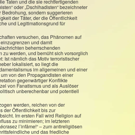
e Taten und die sie rechtfertigenden
misten“ oder „Dschihadisten“ bezeichneter
ger Bedrohung, sondern suggerieren
it der Täter, der die Öffentlichkeit
che und Legitimationsgrund für
nschaften versuchen, das Phänomen auf
am einzugrenzen und damit
e Nachrichten beherrschenden
n zu werden, und bemüht sich vorsorglich
Ist nämlich das Motiv terroristischer
ber lokalisiert, so liegt die
ndamentalismus im allgemeinen und einer
h, um von den Propagandisten einer
pretation gegenwärtiger Konflikte
zel von Fanatismus und als Auslöser
politisch unberechenbar und potentiell
ogen werden, reichen von der
der Öffentlichkeit bis zur
icht. Im ersten Fall wird Religion auf
nfluss zu minimieren; im letzteren
„écrasez l’infâme!“ – zum antireligiösen
rittsfeindliche und das friedliche