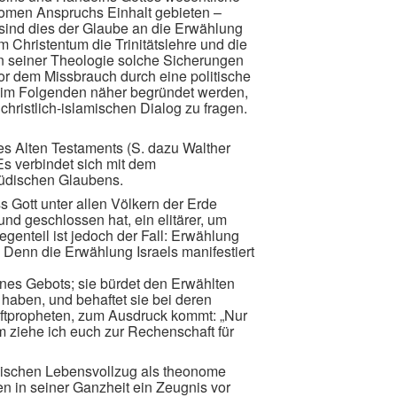
nomen Anspruchs Einhalt gebieten –
 sind dies der Glaube an die Erwählung
 Christentum die Trinitätslehre und die
in seiner Theologie solche Sicherungen
vor dem Missbrauch durch eine politische
l im Folgenden näher begründet werden,
ristlich-islamischen Dialog zu fragen.
des Alten Testaments (S. dazu Walther
Es verbindet sich mit dem
üdischen Glaubens.
s Gott unter allen Völkern der Erde
und geschlossen hat, ein elitärer, um
genteil ist jedoch der Fall: Erwählung
 Denn die Erwählung Israels manifestiert
eines Gebots; sie bürdet den Erwählten
 haben, und behaftet sie bei deren
riftpropheten, zum Ausdruck kommt: „Nur
 ziehe ich euch zur Rechenschaft für
üdischen Lebensvollzug als theonome
n in seiner Ganzheit ein Zeugnis vor