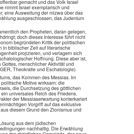
 offenbar gemacht und das Volk Israel
e nimmt Israel exemplarisch und
hr; eine Ausweitung der mizwa über das
 Erwählung ausgeschlossen, das Judentum
amentlich den Propheten, daran gelegen,
ringt; doch dieses Interesse führt nicht
eonom begründeten Kritik der politischen
in biblischer Zeit auf literarische
ngenheit projizieren, und verlagern sich
schatologischer Hoffnung. Diese aber ist,
Gottes, menschlicher Aktivität und
LÖGER, Theokratie und Eschatologie).
dentums, das Kommen des Messias. Im
olitische Motive wirksam: die
raels, die Durchsetzung des göttlichen
ein universales Reich des Friedens.
akter der Messiaserwartung konterkariert
genmächtigen Vorgriff auf das exklusive
n aus diesem Grund den Zionismus und
 Lösung aus dem jüdischen
edingungen nachhaltig. Die Erwählung
ugung der christlichen Gemeinde, das neue