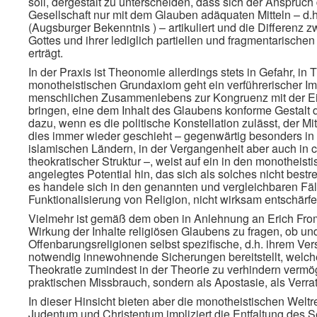
soll, dergestalt zu unterscheiden, dass sich der Anspruc
Gesellschaft nur mit dem Glauben adäquaten Mitteln – 
(Augsburger Bekenntnis ) – artikuliert und die Differenz z
Gottes und ihrer lediglich partiellen und fragmentarische
erträgt.
In der Praxis ist Theonomie allerdings stets in Gefahr, 
monotheistischen Grundaxiom geht ein verführerischer Im
menschlichen Zusammenlebens zur Kongruenz mit der Einz
bringen, eine dem Inhalt des Glaubens konforme Gestalt 
dazu, wenn es die politische Konstellation zulässt, der Mi
dies immer wieder geschieht – gegenwärtig besonders in 
islamischen Ländern, in der Vergangenheit aber auch in 
theokratischer Struktur –, weist auf ein in den monotheis
angelegtes Potential hin, das sich als solches nicht bestre
es handele sich in den genannten und vergleichbaren Fä
Funktionalisierung von Religion, nicht wirksam entschärfe
Vielmehr ist gemäß dem oben in Anlehnung an Erich Fromm
Wirkung der Inhalte religiösen Glaubens zu fragen, ob un
Offenbarungsreligionen selbst spezifische, d.h. ihrem Ver
notwendig innewohnende Sicherungen bereitstellt, welc
Theokratie zumindest in der Theorie zu verhindern vermög
praktischen Missbrauch, sondern als Apostasie, als Verra
In dieser Hinsicht bieten aber die monotheistischen Weltre
Judentum und Christentum impliziert die Entfaltung des 