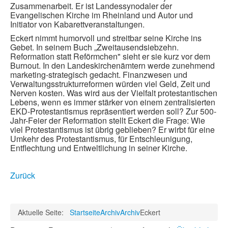
Zusammenarbeit. Er ist Landessynodaler der
Evangelischen Kirche im Rheinland und Autor und
Initiator von Kabarettveranstaltungen.
Eckert nimmt humorvoll und streitbar seine Kirche ins
Gebet. In seinem Buch „Zweitausendsiebzehn.
Reformation statt Reförmchen" sieht er sie kurz vor dem
Burnout. In den Landeskirchenämtern werde zunehmend
marketing-strategisch gedacht. Finanzwesen und
Verwaltungsstrukturreformen würden viel Geld, Zeit und
Nerven kosten. Was wird aus der Vielfalt protestantischen
Lebens, wenn es immer stärker von einem zentralisierten
EKD-Protestantismus repräsentiert werden soll? Zur 500-
Jahr-Feier der Reformation stellt Eckert die Frage: Wie
viel Protestantismus ist übrig geblieben? Er wirbt für eine
Umkehr des Protestantismus, für Entschleunigung,
Entflechtung und Entweltlichung in seiner Kirche.
Zurück
Aktuelle Seite:
Startseite
Archiv
Archiv
Eckert