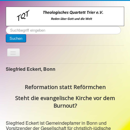
Suchen
...
Suchen
Toggle
Navigation
Startseite
Siegfried Eckert, Bonn
Über uns
Reformation statt Reförmchen
Kontakt
Veranstaltungen
Steht die evangelische Kirche vor dem
Burnout?
Archiv
Impressum
Siegfried Eckert ist Gemeindepfarrer in Bonn und
Vorsitzender der Gesellschaft für christlich-jüdische