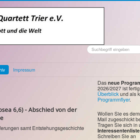
Suchen
...
hiv
Impressum
Das
neue Progra
2026/2027 ist fertig
Überblick
und als 
Programmflyer
.
osea 6,6) - Abschied von der
Wollen Sie es dem
ie
Mail zugeschickt
Tragen Sie sich in
ieferungen samt Entstehungsgeschichte
Interessentenliste
Schreiben Sie an