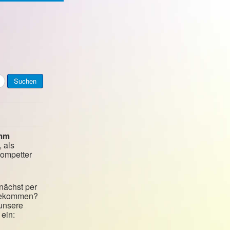
Suchen
mm
, als
kompetter
nächst per
 bekommen?
 unsere
ein: