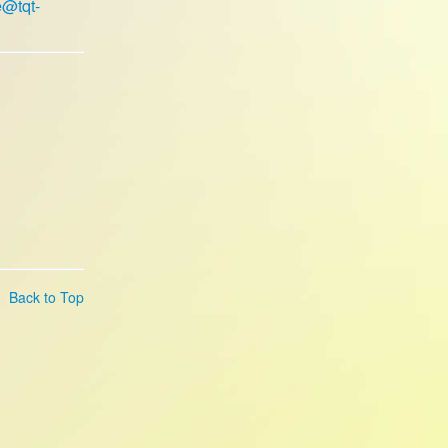
e@tqt-
Back to Top