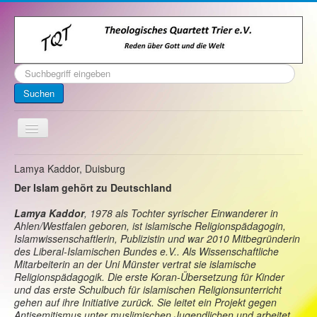
Suchen
...
Suchen
Toggle
Navigation
Startseite
Lamya Kaddor, Duisburg
Der Islam gehört zu Deutschland
Über uns
Kontakt
Lamya Kaddor
, 1978 als Tochter syrischer Einwanderer in
Ahlen/Westfalen geboren, ist islamische Religionspädagogin,
Veranstaltungen
Islamwissenschaftlerin, Publizistin und war 2010 Mitbegründerin
des Liberal-Islamischen Bundes e.V.. Als Wissenschaftliche
Archiv
Mitarbeiterin an der Uni Münster vertrat sie islamische
Religionspädagogik. Die erste Koran-Übersetzung für Kinder
Impressum
und das erste Schulbuch für islamischen Religionsunterricht
gehen auf ihre Initiative zurück. Sie leitet ein Projekt gegen
Antisemitismus unter muslimischen Jugendlichen und arbeitet