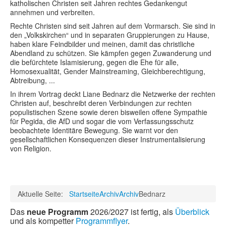
katholischen Christen seit Jahren rechtes Gedankengut
annehmen und verbreiten.
Rechte Christen sind seit Jahren auf dem Vormarsch. Sie sind in
den „Volkskirchen“ und in separaten Gruppierungen zu Hause,
haben klare Feindbilder und meinen, damit das christliche
Abendland zu schützen. Sie kämpfen gegen Zuwanderung und
die befürchtete Islamisierung, gegen die Ehe für alle,
Homosexualität, Gender Mainstreaming, Gleichberechtigung,
Abtreibung, ...
In ihrem Vortrag deckt Liane Bednarz die Netzwerke der rechten
Christen auf, beschreibt deren Verbindungen zur rechten
populistischen Szene sowie deren bisweilen offene Sympathie
für Pegida, die AfD und sogar die vom Verfassungsschutz
beobachtete Identitäre Bewegung. Sie warnt vor den
gesellschaftlichen Konsequenzen dieser Instrumentalisierung
von Religion.
Aktuelle Seite:
Startseite
Archiv
Archiv
Bednarz
Das
neue Programm
2026/2027 ist fertig, als
Überblick
und als kompetter
Programmflyer
.