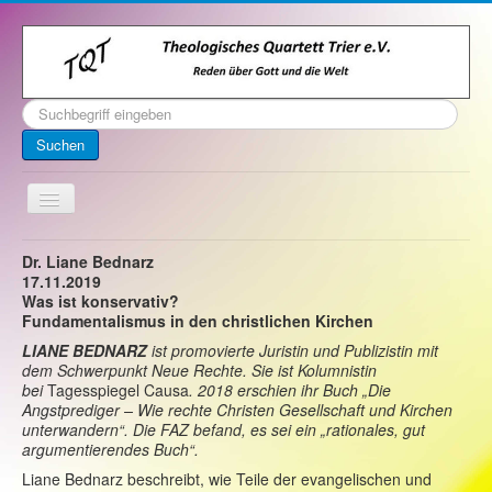
Suchen
...
Suchen
Toggle
Navigation
Startseite
Dr. Liane Bednarz
17.11.2019
Über uns
Was ist konservativ?
Fundamentalismus in den christlichen Kirchen
Kontakt
L
IANE
B
EDNARZ
ist promovierte Juristin und Publizistin mit
Veranstaltungen
dem Schwerpunkt Neue Rechte. Sie ist Kolumnistin
bei
Tagesspiegel Causa
. 2018 erschien ihr Buch „Die
Archiv
Angstprediger – Wie rechte Christen Gesellschaft und Kirchen
unterwandern“. Die FAZ befand, es sei ein „rationales, gut
Impressum
argumentierendes Buch“.
Liane Bednarz beschreibt, wie Teile der evangelischen und