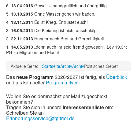
6
13.04.2016
Gewalt – handgreiflich und übergriffig
5
13.10.20
15
Ohne Wasser gehen wir baden.
4
18.11.2014
Es ist Krieg. Entrüstet euch!
3
16.05.2014
Die Kleidung ist nicht unschuldig.
2
22.11.2013
Hunger nach Brot und Gerechtigkeit
1
14.05.2013
„denn auch ihr seid fremd gewesen“, Lev 19,34;
PG zu Migration und Flucht
Aktuelle Seite:
Startseite
Archiv
Archiv
Politisches Gebet
Das
neue Programm
2026/2027 ist fertig, als
Überblick
und als kompetter
Programmflyer
.
Wollen Sie es demnächst per Mail zugeschickt
bekommen?
Tragen Sie sich in unsere
Interessentenliste
ein:
Schreiben Sie an
Erinnerungsservice@tqt-trier.de