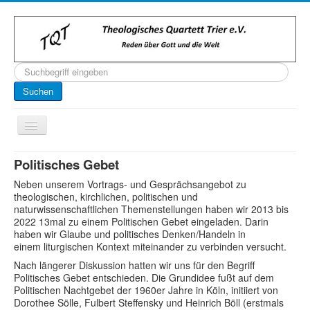
Suchen
...
Suchen
Toggle
Navigation
Startseite
Politisches Gebet
Über uns
Neben unserem Vortrags- und Gesprächsangebot zu
theologischen, kirchlichen, politischen und
Kontakt
naturwissenschaftlichen Themenstellungen haben wir 2013 bis
2022 13mal zu einem Politischen Gebet eingeladen. Darin
Veranstaltungen
haben wir Glaube und politisches Denken/Handeln in
einem liturgischen Kontext miteinander zu verbinden versucht.
Archiv
Nach längerer Diskussion hatten wir uns für den Begriff
Politisches Gebet entschieden. Die Grundidee fußt auf dem
Impressum
Politischen Nachtgebet der 1960er Jahre in Köln, initiiert von
Dorothee Sölle, Fulbert Steffensky und Heinrich Böll (erstmals