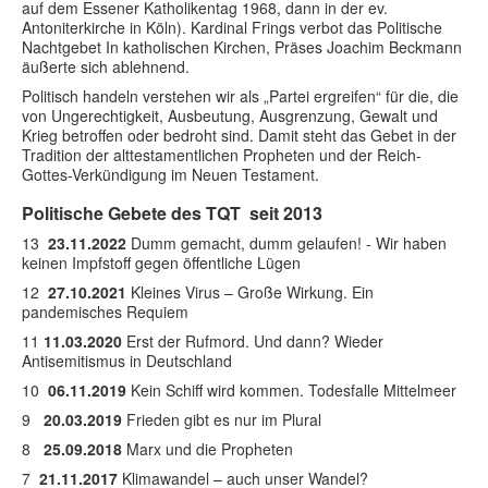
auf dem Essener Katholikentag 1968, dann in der ev.
Antoniterkirche in Köln). Kardinal Frings verbot das Politische
Nachtgebet In katholischen Kirchen, Präses Joachim Beckmann
äußerte sich ablehnend.
Politisch handeln verstehen wir als „Partei ergreifen“ für die, die
von Ungerechtigkeit, Ausbeutung, Ausgrenzung, Gewalt und
Krieg betroffen oder bedroht sind. Damit steht das Gebet in der
Tradition der alttestamentlichen Propheten und der Reich-
Gottes-Verkündigung im Neuen Testament.
Politische Gebete des TQT seit 2013
13
23.11.2022
Dumm gemacht, dumm gelaufen! - Wir haben
keinen Impfstoff gegen öffentliche Lügen
12
27.10.2021
Kleines Virus – Große Wirkung. Ein
pandemisches Requiem
11
11.03.2020
Erst der Rufmord. Und dann? Wieder
Antisemitismus in Deutschland
10
06.11.2019
Kein Schiff wird kommen. Todesfalle Mittelmeer
9
20.03.2019
Frieden gibt es nur im Plural
8
25.09.2018
Marx und die Propheten
7
21.11.2017
Klimawandel – auch unser Wandel?