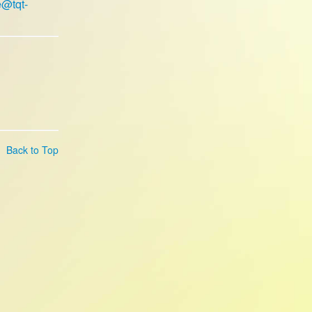
e@tqt-
Back to Top