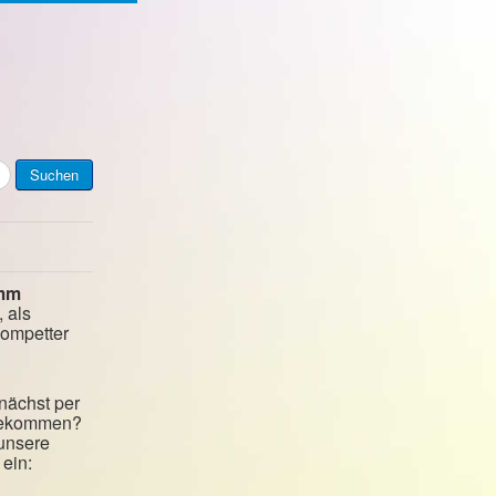
Suchen
mm
, als
kompetter
nächst per
 bekommen?
 unsere
ein: