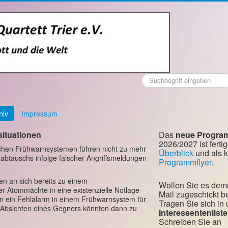
Suchen
...
hiv
Impressum
situationen
Das
neue Progra
2026/2027 ist fertig
schen Frühwarnsystemen führen nicht zu mehr
Überblick
und als 
abtauschs infolge falscher Angriffsmeldungen
Programmflyer
.
n an sich bereits zu einem
Wollen Sie es dem
er Atommächte in eine existenzielle Notlage
Mail zugeschickt
tion ein Fehlalarm in einem Frühwarnsystem für
Tragen Sie sich in
e Absichten eines Gegners könnten dann zu
Interessentenliste
Schreiben Sie an