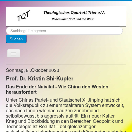
Suchen
...
Suchen
Toggle
Navigation
Startseite
Sonntag, 8 .Oktober 2023
Prof. Dr. Kristin Shi-Kupfer
Über uns
Das Ende der Naivität - Wie China den Westen
Kontakt
herausfordert
Veranstaltungen
Unter Chinas Partei- und Staatschef Xi Jinping hat sich
die Volksrepublik zu einem totalitären System entwickelt,
Archiv
das nach innen wie nach außen zunehmend
selbstbewusst bis aggressiv auftritt. Ein neuer Kalter
Impressum
Krieg und Blockbildung in den Bereichen Geopolitik und
Technologie ist Realität – bei gleichzeitiger
wirtschaftlicher Interdependenz und drängenden globalen