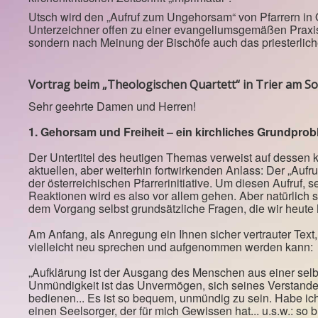
Utsch wird den „Aufruf zum Ungehorsam“ von Pfarrern in Ö
Unterzeichner offen zu einer evangeliumsgemäßen Praxis 
sondern nach Meinung der Bischöfe auch das priesterli
Vortrag beim „Theologischen Quartett“ in Trier am So
Sehr geehrte Damen und Herren!
1. Gehorsam und Freiheit – ein kirchliches Grundpro
Der Untertitel des heutigen Themas verweist auf dessen 
aktuellen, aber weiterhin fortwirkenden Anlass: Der „Au
der österreichischen Pfarrerinitiative. Um diesen Aufruf, 
Reaktionen wird es also vor allem gehen. Aber natürlich s
dem Vorgang selbst grundsätzliche Fragen, die wir heute
Am Anfang, als Anregung ein Ihnen sicher vertrauter Text
vielleicht neu sprechen und aufgenommen werden kann:
„Aufklärung ist der Ausgang des Menschen aus einer sel
Unmündigkeit ist das Unvermögen, sich seines Verstande
bedienen... Es ist so bequem, unmündig zu sein. Habe ich
einen Seelsorger, der für mich Gewissen hat... u.s.w.: so b