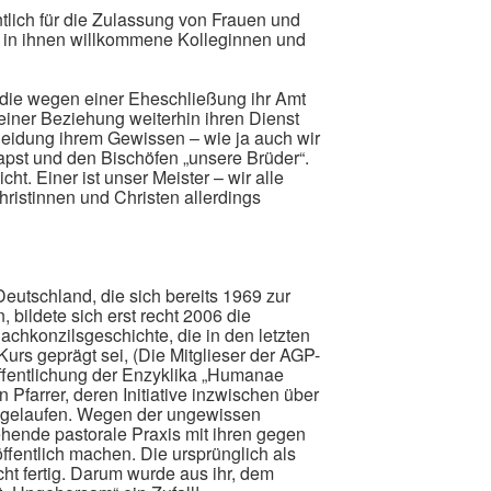
tlich für die Zulassung von Frauen und
 in ihnen willkommene Kolleginnen und
, die wegen einer Eheschließung ihr Amt
 einer Beziehung weiterhin ihren Dienst
cheidung ihrem Gewissen – wie ja auch wir
apst und den Bischöfen „unsere Brüder“.
cht. Einer ist unser Meister – wir alle
hristinnen und Christen allerdings
Deutschland, die sich bereits 1969 zur
ildete sich erst recht 2006 die
Nachkonzilsgeschichte, die in den letzten
urs geprägt sei, (Die Mitglieser der AGP-
ffentlichung der Enzyklika „Humanae
n Pfarrer, deren Initiative inzwischen über
 abgelaufen. Wegen der ungewissen
ehende pastorale Praxis mit ihren gegen
ffentlich machen. Die ursprünglich als
cht fertig. Darum wurde aus ihr, dem