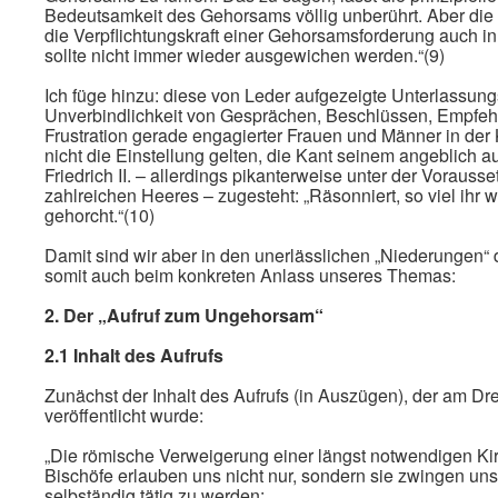
Bedeutsamkeit des Gehorsams völlig unberührt. Aber di
die Verpflichtungskraft einer Gehorsamsforderung auch i
sollte nicht immer wieder ausgewichen werden.“(9)
Ich füge hinzu: diese von Leder aufgezeigte Unterlassung
Unverbindlichkeit von Gesprächen, Beschlüssen, Empfehl
Frustration gerade engagierter Frauen und Männer in der 
nicht die Einstellung gelten, die Kant seinem angeblich
Friedrich II. – allerdings pikanterweise unter der Vorauss
zahlreichen Heeres – zugesteht: „Räsonniert, so viel ihr wo
gehorcht.“(10)
Damit sind wir aber in den unerlässlichen „Niederungen“
somit auch beim konkreten Anlass unseres Themas:
2. Der „Aufruf zum Ungehorsam“
2.1 Inhalt des Aufrufs
Zunächst der Inhalt des Aufrufs (in Auszügen), der am Dre
veröffentlicht wurde:
„Die römische Verweigerung einer längst notwendigen Kir
Bischöfe erlauben uns nicht nur, sondern sie zwingen un
selbständig tätig zu werden: