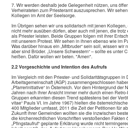
7. Wir werden deshalb jede Gelegenheit nützen, uns öffen
Verheirateten zum Priesteramt auszusprechen. Wir sehen
Kollegen im Amt der Seelsorge.
Im Übrigen sehen wir uns solidarisch mit jenen Kollegen
nicht mehr ausüben dürfen, aber auch mit jenen, die trotz
als Priester leisten. Beide Gruppen folgen mit ihrer Ents
mit unserem Protest. Wir sehen in ihnen ebenso wie im P
Was darüber hinaus ein „Mitbruder“ sein soll, wissen wir ni
aber sind Brüder. „Unsere Schwestern“ – sollte es unter C
heißen. Dafür wollen wir beten. "Amen".
2.2 Vorgeschichte und Intention des Aufrufs
Im Vergleich mit den Priester- und Solidaritätsgruppen in 
Arbeitsgemeinschaft (AGP) zusammengeschlossen haben, b
„Pfarrerinitiative“ in Österreich. Vor dem Hintergrund der 
Jahren nach ihrer Ansicht immer mehr durch einen Retro-K
Gruppen erkannten diesen Trend spätestens bei der Verö
vitae“ Pauls VI. im Jahre 1967) hielten die österreichische
400 Mitglieder umfasst, 2011 die Zeit der Petitionen für
Zukunft ihrer Gemeinden wollten sie die inzwischen best
die kirchenrechtlichen Vorschriften verstoßenden Fakten ö
„Pfingstaufruf“ geplante Erklärung wurde nicht termingere