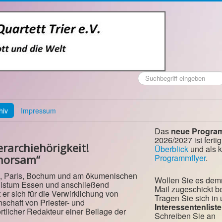
Suchen
...
hiv
Impressum
Das
neue Progra
2026/2027 ist fertig
rarchiehörigkeit!
Überblick
und als 
horsam“
Programmflyer
.
nn, Paris, Bochum und am ökumenischen
Wollen Sie es dem
m Bistum Essen und anschließend
Mail zugeschickt
er sich für die Verwirklichung von
Tragen Sie sich in
schaft von Priester- und
Interessentenliste
rtlicher Redakteur einer Beilage der
Schreiben Sie an