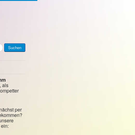
Suchen
mm
, als
kompetter
nächst per
 bekommen?
 unsere
ein: