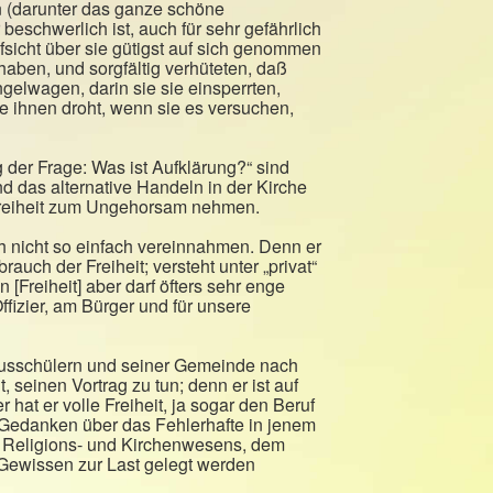
n (darunter das ganze schöne
beschwerlich ist, auch für sehr gefährlich
fsicht über sie gütigst auf sich genommen
ben, und sorgfältig verhüteten, daß
elwagen, darin sie sie einsperrten,
ie ihnen droht, wenn sie es versuchen,
 der Frage: Was ist Aufklärung?“ sind
nd das alternative Handeln in der Kirche
Freiheit zum Ungehorsam nehmen.
ch nicht so einfach vereinnahmen. Denn er
uch der Freiheit; versteht unter „privat“
 [Freiheit] aber darf öfters sehr enge
ffizier, am Bürger und für unsere
smusschülern und seiner Gemeinde nach
 seinen Vortrag zu tun; denn er ist auf
at er volle Freiheit, ja sogar den Beruf
 Gedanken über das Fehlerhafte in jenem
 Religions- und Kirchenwesens, dem
 Gewissen zur Last gelegt werden