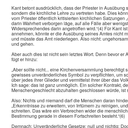
Kant betont ausdrücklich, dass der Priester in Ausübung s
sondern die kirchliche Lehre zu vertreten habe. Dies könn
vom Priester öffentlich kritisierten kirchlichen Satzungen
darin Wahrheit verborgen läge, auf alle Fälle aber wenigs
Widersprechendes darin angetroffen wird.“(4) Für Kant ist 
annehmen, könnte er die Ausübung seines Amtes nicht m
und müsste das Amt niederlegen. Also nicht: ungehorsam
und gehen.
Aber auch dies ist nicht sein letztes Wort. Denn bevor er
fügt er hinzu:
„Aber sollte nicht... eine Kirchenversammlung berechtigt se
gewisses unveränderliches Symbol zu verpflichten, um s
über jedes ihrer Glieder und vermittelst ihrer über das Vo
Ich sage: das ist ganz unmöglich. Ein solcher Kontrakt, d
Menschengeschlecht abzuhalten geschlossen würde, ist sc
Also: Nichts und niemand darf die Menschen daran hinde
„Erkenntnisse zu erweitern, von Irrtümern zu reinigen, un
schreiten. Das wäre ein Verbrechen wider die menschlich
Bestimmung gerade in diesem Fortschreiten besteht.“(6)
Demnach: Unveränderliche Gesetze: null und nichtig; Do