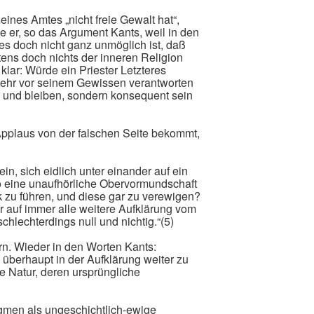
eines Amtes „nicht freie Gewalt hat“,
e er, so das Argument Kants, weil in den
 „es doch nicht ganz unmöglich ist, daß
tens doch nichts der inneren Religion
klar: Würde ein Priester Letzteres
ehr vor seinem Gewissen verantworten
 und bleiben, sondern konsequent sein
 Applaus von der falschen Seite bekommt,
in, sich eidlich unter einander auf ein
o eine unaufhörliche Obervormundschaft
lk zu führen, und diese gar zu verewigen?
er auf immer alle weitere Aufklärung vom
hlechterdings null und nichtig.“(5)
rn. Wieder in den Worten Kants:
d überhaupt in der Aufklärung weiter zu
e Natur, deren ursprüngliche
gmen als ungeschichtlich-ewige