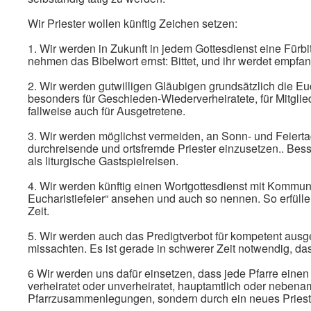
Wir Priester wollen künftig Zeichen setzen:
1. Wir werden in Zukunft in jedem Gottesdienst eine Fürb
nehmen das Bibelwort ernst: Bittet, und ihr werdet empfang
2. Wir werden gutwilligen Gläubigen grundsätzlich die Euc
besonders für Geschieden-Wiederverheiratete, für Mitglie
fallweise auch für Ausgetretene.
3. Wir werden möglichst vermeiden, an Sonn- und Feierta
durchreisende und ortsfremde Priester einzusetzen.. Besse
als liturgische Gastspielreisen.
4. Wir werden künftig einen Wortgottesdienst mit Kommun
Eucharistiefeier“ ansehen und auch so nennen. So erfüllen
Zeit.
5. Wir werden auch das Predigtverbot für kompetent ausg
missachten. Es ist gerade in schwerer Zeit notwendig, da
6 Wir werden uns dafür einsetzen, dass jede Pfarre einen
verheiratet oder unverheiratet, hauptamtlich oder nebenam
Pfarrzusammenlegungen, sondern durch ein neues Prieste