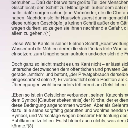
bemühen.... Daß der bei weitem größte Teil der Mensche
Geschlecht) den Schritt zur Mündigkeit, außer dem daß er 
halte: dafür sorgen schon jene Vormünder, die die Oberau
haben. Nachdem sie ihr Hausvieh zuerst dumm gemacht ha
diese ruhigen Geschöpfe ja keinen Schritt außer dem Gäng
wagen durften: so zeigen sie ihnen nachher die Gefahr, d
allein zu gehen.“(1)
Diese Worte Kants in seiner kleinen Schrift „Beantwortung
Wasser auf die Mühlen derer, die sich für das freie Wort u
einsetzen; zum Ungehorsam aufrufen und/oder sich die 
Doch ganz so leicht macht es uns Kant nicht – er lässt si
unterscheidet zwischen dem öffentlichen und privaten Gebra
gerade „amtlich“ und betont, „der Privatgebrauch derselben
eingeschränkt sein“(2) Er verdeutlicht seine Position am O
Überlegungen wohl besonders irritierend am Geistlichen:
„Eben so ist ein Geistlicher verbunden, seinen Katechi
dem Symbol [Glaubensbekenntnis] der Kirche, der er dient,
diese Bedingung angenommen worden. Aber als Gelehrter h
dazu, alle seine sorgfältig geprüften und wohlmeinenden
Symbol, und Vorschläge wegen besserer Einrichtung des
Publikum mitzuteilen. Es ist hiebei auch nichts, was dem
könnte.“(3)