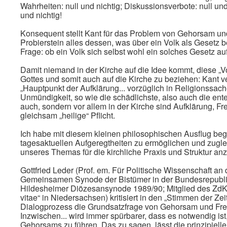
Wahrheiten: null und nichtig; Diskussionsverbote: null und 
und nichtig!
Konsequent stellt Kant für das Problem von Gehorsam und
Probierstein alles dessen, was über ein Volk als Gesetz b
Frage: ob ein Volk sich selbst wohl ein solches Gesetz au
Damit niemand in der Kirche auf die Idee kommt, diese „
Gottes und somit auch auf die Kirche zu beziehen: Kant v
„Hauptpunkt der Aufklärung... vorzüglich in Religionssach
Unmündigkeit, so wie die schädlichste, also auch die enteh
auch, sondern vor allem in der Kirche sind Aufklärung, Fr
gleichsam „heilige“ Pflicht.
Ich habe mit diesem kleinen philosophischen Ausflug b
tagesaktuellen Aufgeregtheiten zu ermöglichen und zugle
unseres Themas für die kirchliche Praxis und Struktur an
Gottfried Leder (Prof. em. Für Politische Wissenschaft an 
Gemeinsamen Synode der Bistümer in der Bundesrepubli
Hildesheimer Diözesansynode 1989/90; Mitglied des ZdK
vitae“ in Niedersachsen) kritisiert in den „Stimmen der Ze
Dialogprozess die Grundsatzfrage von Gehorsam und Freihe
Inzwischen... wird immer spürbarer, dass es notwendig i
Gehorsams zu führen. Das zu sagen, lässt die prinzipielle