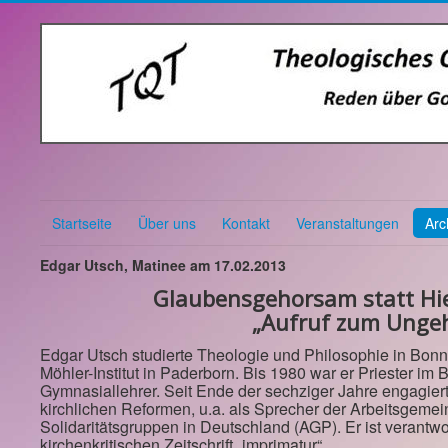
Startseite
Über uns
Kontakt
Veranstaltungen
Arc
Edgar Utsch, Matinee am 17.02.2013
Glaubensgehorsam statt Hie
„Aufruf zum Unge
Edgar Utsch studierte Theologie und Philosophie in Bo
Möhler-Institut in Paderborn. Bis 1980 war er Priester i
Gymnasiallehrer. Seit Ende der sechziger Jahre engagiert 
kirchlichen Reformen, u.a. als Sprecher der Arbeitsgemein
Solidaritätsgruppen in Deutschland (AGP). Er ist verantwo
kirchenkritischen Zeitschrift „imprimatur“.