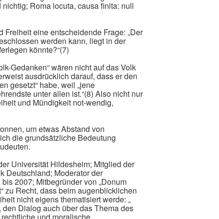
nichtig; Roma locuta, causa finita: null
 Freiheit eine entscheidende Frage: „Der
eschlossen werden kann, liegt in der
ferlegen könnte?“(7)
Volk-Gedanken“ wären nicht auf das Volk
erweist ausdrücklich darauf, dass er den
en gesetzt“ habe, weil „jene
rendste unter allen ist.“(8) Also nicht nur
eiheit und Mündigkeit not-wendig,
egonnen, um etwas Abstand von
ich die grundsätzliche Bedeutung
zudeuten.
der Universität Hildesheim; Mitglied der
k Deutschland; Moderator der
 bis 2007; Mitbegründer von „Donum
it“ zu Recht, dass beim augenblicklichen
it nicht eigens thematisiert werde: „
st, den Dialog auch über das Thema des
 rechtliche und moralische