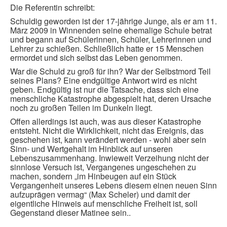
Die Referentin schreibt:
Schuldig geworden ist der 17-jährige Junge, als er am 11.
März 2009 in Winnenden seine ehemalige Schule betrat
und begann auf Schülerinnen, Schüler, Lehrerinnen und
Lehrer zu schießen. Schließlich hatte er 15 Menschen
ermordet und sich selbst das Leben genommen.
War die Schuld zu groß für ihn? War der Selbstmord Teil
seines Plans? Eine endgültige Antwort wird es nicht
geben. Endgültig ist nur die Tatsache, dass sich eine
menschliche Katastrophe abgespielt hat, deren Ursache
noch zu großen Teilen im Dunkeln liegt.
Offen allerdings ist auch, was aus dieser Katastrophe
entsteht. Nicht die Wirklichkeit, nicht das Ereignis, das
geschehen ist, kann verändert werden - wohl aber sein
Sinn- und Wertgehalt im Hinblick auf unseren
Lebenszusammenhang. Inwieweit Verzeihung nicht der
sinnlose Versuch ist, Vergangenes ungeschehen zu
machen, sondern „im Hinbeugen auf ein Stück
Vergangenheit unseres Lebens diesem einen neuen Sinn
aufzuprägen vermag“ (Max Scheler) und damit der
eigentliche Hinweis auf menschliche Freiheit ist, soll
Gegenstand dieser Matinee sein..