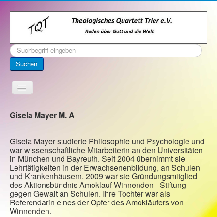
Suchen
...
Suchen
Toggle
Navigation
Startseite
Gisela Mayer M. A
Über uns
Gisela Mayer studierte Philosophie und Psychologie und
Kontakt
war wissenschaftliche Mitarbeiterin an den Universitäten
in München und Bayreuth. Seit 2004 übernimmt sie
Veranstaltungen
Lehrtätigkeiten in der Erwachsenenbildung, an Schulen
und Krankenhäusern. 2009 war sie Gründungsmitglied
Archiv
des Aktionsbündnis Amoklauf Winnenden - Stiftung
gegen Gewalt an Schulen. Ihre Tochter war als
Impressum
Referendarin eines der Opfer des Amokläufers von
Winnenden.