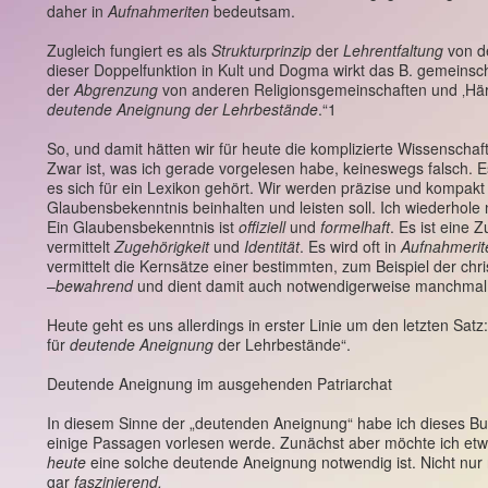
daher in
Aufnahmeriten
bedeutsam.
Zugleich fungiert es als
Strukturprinzip
der
Lehrentfaltung
von de
dieser Doppelfunktion in Kult und Dogma wirkt das B. gemeinsc
der
Abgrenzung
von anderen Religionsgemeinschaften und ‚Häre
deutende Aneignung der Lehrbestände
.“1
So, und damit hätten wir für heute die komplizierte Wissenschaf
Zwar ist, was ich gerade vorgelesen habe, keineswegs falsch. Es
es sich für ein Lexikon gehört. Wir werden präzise und kompakt 
Glaubensbekenntnis beinhalten und leisten soll. Ich wiederhole
Ein Glaubensbekenntnis ist
offiziell
und
formelhaft
. Es ist eine
vermittelt
Zugehörigkeit
und
Identität
. Es wird oft in
Aufnahmeri
vermittelt die Kernsätze einer bestimmten, zum Beispiel der chri
–
bewahrend
und dient damit auch notwendigerweise manchmal
Heute geht es uns allerdings in erster Linie um den letzten Sa
für
deutende Aneignung
der Lehrbestände“.
Deutende Aneignung im ausgehenden Patriarchat
In diesem Sinne der „deutenden Aneignung“ habe ich dieses Bu
einige Passagen vorlesen werde. Zunächst aber möchte ich e
heute
eine solche deutende Aneignung notwendig ist. Nicht nur 
gar
faszinierend.