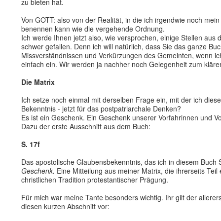
zu bieten hat.
Von GOTT: also von der Realität, in die ich irgendwie noch mein
benennen kann wie die vergehende Ordnung.
Ich werde Ihnen jetzt also, wie versprochen, einige Stellen aus
schwer gefallen. Denn ich will natürlich, dass Sie das ganze Bu
Missverständnissen und Verkürzungen des Gemeinten, wenn ich 
einfach ein. Wir werden ja nachher noch Gelegenheit zum klä
Die Matrix
Ich setze noch einmal mit derselben Frage ein, mit der ich die
Bekenntnis - jetzt für das postpatriarchale Denken?
Es ist ein Geschenk. Ein Geschenk unserer Vorfahrinnen und Vo
Dazu der erste Ausschnitt aus dem Buch:
S. 17f
Das apostolische Glaubensbekenntnis, das ich in diesem Buch Sa
Geschenk.
Eine Mitteilung aus meiner Matrix, die ihrerseits Teil 
christlichen Tradition protestantischer Prägung.
Für mich war meine Tante besonders wichtig. Ihr gilt der allerer
diesen kurzen Abschnitt vor: