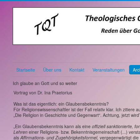
Startseite
Über uns
Kontakt
Veranstaltungen
Arc
Ich glaube an Gott und so weiter
Vortrag von Dr. Ina Praetorius
Was ist das eigentlich: ein Glaubensbekenntnis?
Für Religionswissenschaftler ist der Fall relativ klar. Ich ziti
„Die Religion in Geschichte und Gegenwart“. Achtung, jetzt wird’
„Ein Glaubensbekenntnis kann als eine
offiziell sanktionierte,
Lehren
einer Religions- bzw. Bekenntnisgemeinschaft (...) verstan
als
Affirmations- und Zugehörigkeitsformel,
vergegenwärtigt die i