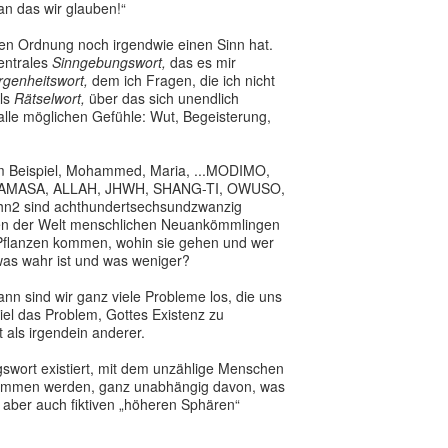
an das wir glauben!“
len Ordnung noch irgendwie einen Sinn hat.
zentrales
Sinngebungswort,
das es mir
genheitswort,
dem ich Fragen, die ich nicht
Als
Rätselwort,
über das sich unendlich
alle möglichen Gefühle: Wut, Begeisterung,
m Beispiel, Mohammed, Maria, ...MODIMO,
AMASA, ALLAH, JHWH, SHANG-TI, OWUSO,
ahn2 sind achthundertsechsundzwanzig
eilen der Welt menschlichen Neuankömmlingen
 Pflanzen kommen, wohin sie gehen und wer
 was wahr ist und was weniger?
nn sind wir ganz viele Probleme los, die uns
el das Problem, Gottes Existenz zu
 als irgendein anderer.
gswort existiert, mit dem unzählige Menschen
 genommen werden, ganz unabhängig davon, was
 aber auch fiktiven „höheren Sphären“