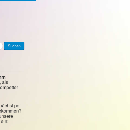
Suchen
mm
, als
kompetter
nächst per
 bekommen?
 unsere
ein: