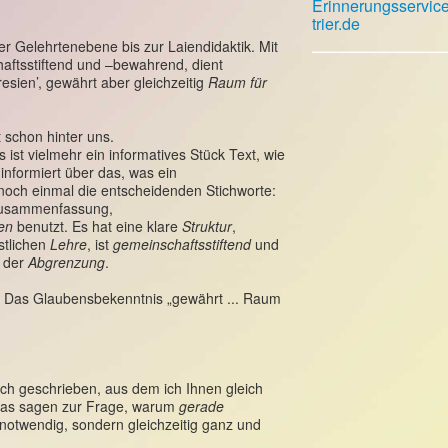
Erinnerungsservic
trier.de
r Gelehrtenebene bis zur Laiendidaktik. Mit
haftsstiftend und –bewahrend, dient
sien’, gewährt aber gleichzeitig
Raum für
t schon hinter uns.
 ist vielmehr ein informatives Stück Text, wie
informiert über das, was ein
 noch einmal die entscheidenden Stichworte:
 Zusammenfassung,
ten
benutzt. Es hat eine klare
Struktur
,
stlichen
Lehre
, ist
gemeinschaftsstiftend
und
 der
Abgrenzung
.
tz: Das Glaubensbekenntnis „gewährt ... Raum
ch geschrieben, aus dem ich Ihnen gleich
twas sagen zur Frage, warum
gerade
notwendig, sondern gleichzeitig ganz und