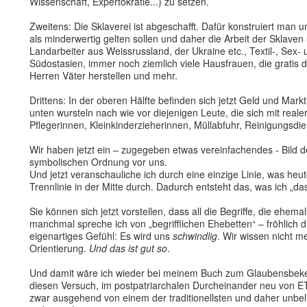
Wissenschaft, Expertokratie...) zu setzen.
Zweitens: Die Sklaverei ist abgeschafft. Dafür konstruiert ma
als minderwertig gelten sollen und daher die Arbeit der Sklav
Landarbeiter aus Weissrussland, der Ukraine etc., Textil-, Sex-
Südostasien, immer noch ziemlich viele Hausfrauen, die gratis d
Herren Väter herstellen und mehr.
Drittens: In der oberen Hälfte befinden sich jetzt Geld und Mar
unten wursteln nach wie vor diejenigen Leute, die sich mit reale
Pflegerinnen, Kleinkinderzieherinnen, Müllabfuhr, Reinigungsdie
Wir haben jetzt ein – zugegeben etwas vereinfachendes - Bild 
symbolischen Ordnung vor uns.
Und jetzt veranschauliche ich durch eine einzige Linie, was heute
Trennlinie in der Mitte durch. Dadurch entsteht das, was ich „d
Sie können sich jetzt vorstellen, dass all die Begriffe, die ehema
manchmal spreche ich von „begrifflichen Ehebetten“ – fröhlich d
eigenartiges Gefühl: Es wird uns
schwindlig
. Wir wissen nicht m
Orientierung.
Und das ist gut so
.
Und damit wäre ich wieder bei meinem Buch zum Glaubensbeken
diesen Versuch, im postpatriarchalen Durcheinander neu von
zwar ausgehend von einem der traditionellsten und daher unbelieb