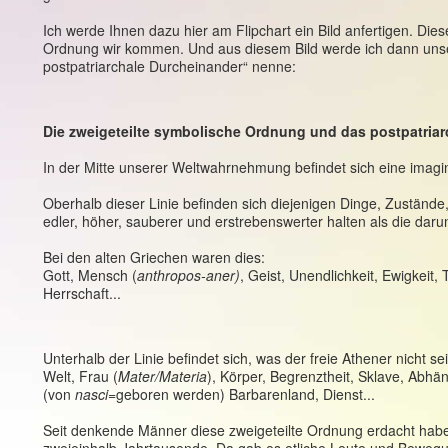
Ich werde Ihnen dazu hier am Flipchart ein Bild anfertigen. Dies
Ordnung wir kommen. Und aus diesem Bild werde ich dann unsere
postpatriarchale Durcheinander“ nenne:
Die zweigeteilte symbolische Ordnung und das postpatria
In der Mitte unserer Weltwahrnehmung befindet sich eine imagin
Oberhalb dieser Linie befinden sich diejenigen Dinge, Zustände, 
edler, höher, sauberer und erstrebenswerter halten als die darun
Bei den alten Griechen waren dies:
Gott, Mensch (
anthropos-aner)
, Geist, Unendlichkeit, Ewigkeit, T
Herrschaft...
Unterhalb der Linie befindet sich, was der freie Athener nicht se
Welt, Frau (
Mater/Materia
), Körper, Begrenztheit, Sklave, Abhän
(von
nasci
=geboren werden) Barbarenland, Dienst...
Seit denkende Männer diese zweigeteilte Ordnung erdacht haben