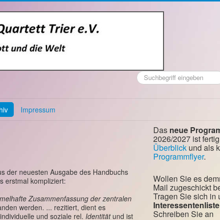
Suchen
...
hiv
Impressum
Das
neue Progra
2026/2027 ist fertig
Überblick
und als 
Programmflyer
.
ere aus der neuesten Ausgabe des Handbuchs
Wollen Sie es dem
s erstmal kompliziert:
Mail zugeschickt
Tragen Sie sich in
 formelhafte Zusammenfassung der zentralen
Interessentenliste
den werden. ... rezitiert, dient es
Schreiben Sie an
ndividuelle und soziale rel.
Identität
und ist