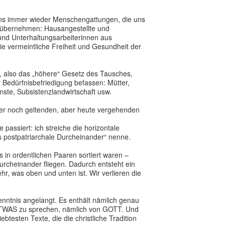
n uns immer wieder Menschengattungen, die uns
en übernehmen: Hausangestellte und
 und Unterhaltungsarbeiterinnen aus
ie vermeintliche Freiheit und Gesundheit der
kt, also das „höhere“ Gesetz des Tausches,
r Bedürfnisbefriedigung befassen: Mütter,
nste, Subsistenzlandwirtschaft usw.
der noch geltenden, aber heute vergehenden
 passiert: ich streiche die horizontale
as postpatriarchale Durcheinander“ nenne.
ls in ordentlichen Paaren sortiert waren –
urcheinander fliegen. Dadurch entsteht ein
ehr, was oben und unten ist. Wir verlieren die
ntnis angelangt. Es enthält nämlich genau
 ETWAS zu sprechen, nämlich von GOTT. Und
testen Texte, die die christliche Tradition