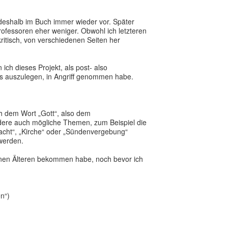
eshalb im Buch immer wieder vor. Später
ofessoren eher weniger. Obwohl ich letzteren
kritisch, von verschiedenen Seiten her
ch dieses Projekt, als post- also
s auszulegen, in Angriff genommen habe.
h dem Wort „Gott“, also dem
e auch mögliche Themen, zum Beispiel die
acht“, „Kirche“ oder „Sündenvergebung“
werden.
inen Älteren bekommen habe, noch bevor ich
en“)