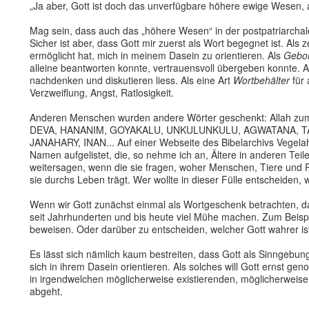
„Ja aber, Gott ist doch das unverfügbare höhere ewige Wesen, 
Mag sein, dass auch das „höhere Wesen“ in der postpatriarcha
Sicher ist aber, dass Gott mir zuerst als Wort begegnet ist. Als 
ermöglicht hat, mich in meinem Dasein zu orientieren. Als
Gebor
alleine beantworten konnte, vertrauensvoll übergeben konnte. 
nachdenken und diskutieren liess. Als eine Art
Wortbehälter
für 
Verzweiflung, Angst, Ratlosigkeit.
Anderen Menschen wurden andere Wörter geschenkt: Allah zu
DEVA, HANANIM, GOYAKALU, UNKULUNKULU, AGWATANA, T
JANAHARY, INAN... Auf einer Webseite des Bibelarchivs Vegel
Namen aufgelistet, die, so nehme ich an, Ältere in anderen T
weitersagen, wenn die sie fragen, woher Menschen, Tiere und
sie durchs Leben trägt. Wer wollte in dieser Fülle entscheiden,
Wenn wir Gott zunächst einmal als Wortgeschenk betrachten, da
seit Jahrhunderten und bis heute viel Mühe machen. Zum Beispi
beweisen. Oder darüber zu entscheiden, welcher Gott wahrer ist
Es lässt sich nämlich kaum bestreiten, dass Gott als Sinngebun
sich in ihrem Dasein orientieren. Als solches will Gott ernst
in irgendwelchen möglicherweise existierenden, möglicherweise
abgeht.