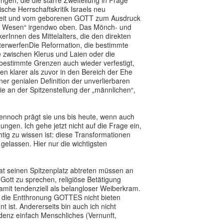
gen, die die starre Zweiteilung in Frage
sche Herrschaftskritik Israels neu
ltigkeit und vom geborenen GOTT zum Ausdruck
es Wesen“ irgendwo oben. Das Mönch- und
rInnen des Mittelalters, die den direkten
nterwerfenDie Reformation, die bestimmte
e zwischen Klerus und Laien oder die
 bestimmte Grenzen auch wieder verfestigt,
en klarer als zuvor in den Bereich der Ehe
r genialen Definition der unverlierbaren
 an der Spitzenstellung der „männlichen“,
 dennoch prägt sie uns bis heute, wenn auch
ngen. Ich gehe jetzt nicht auf die Frage ein,
tig zu wissen ist: diese Transformationen
gelassen. Hier nur die wichtigsten
hat seinen Spitzenplatz abtreten müssen an
 Gott zu sprechen, religiöse Betätigung
amit tendenziell als belangloser Weiberkram.
ch die Entthronung GOTTES nicht bieten
nt ist. Andererseits bin auch ich nicht
ndenz einfach Menschliches (Vernunft,