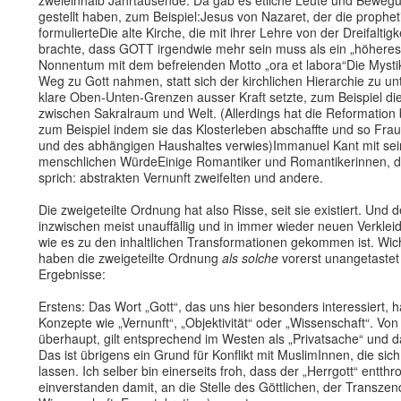
zweieinhalb Jahrtausende. Da gab es etliche Leute und Bewegun
gestellt haben, zum Beispiel:Jesus von Nazaret, der die propheti
formulierteDie alte Kirche, die mit ihrer Lehre von der Dreifa
brachte, dass GOTT irgendwie mehr sein muss als ein „höher
Nonnentum mit dem befreienden Motto „ora et labora“Die Mystike
Weg zu Gott nahmen, statt sich der kirchlichen Hierarchie zu u
klare Oben-Unten-Grenzen ausser Kraft setzte, zum Beispiel di
zwischen Sakralraum und Welt. (Allerdings hat die Reformation
zum Beispiel indem sie das Klosterleben abschaffte und so Frau
und des abhängigen Haushaltes verwies)Immanuel Kant mit seine
menschlichen WürdeEinige Romantiker und Romantikerinnen, die
sprich: abstrakten Vernunft zweifelten und andere.
Die zweigeteilte Ordnung hat also Risse, seit sie existiert. Und
inzwischen meist unauffällig und in immer wieder neuen Verkleidu
wie es zu den inhaltlichen Transformationen gekommen ist. Wich
haben die zweigeteilte Ordnung
als solche
vorerst unangetastet 
Ergebnisse:
Erstens: Das Wort „Gott“, das uns hier besonders interessiert, 
Konzepte wie „Vernunft“, „Objektivität“ oder „Wissenschaft“. Von
überhaupt, gilt entsprechend im Westen als „Privatsache“ und d
Das ist übrigens ein Grund für Konflikt mit MuslimInnen, die si
lassen. Ich selber bin einerseits froh, dass der „Herrgott“ entthro
einverstanden damit, an die Stelle des Göttlichen, der Transze