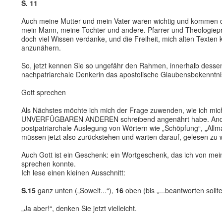
S. 11
Auch meine Mutter und mein Vater waren wichtig und kommen d
mein Mann, meine Tochter und andere. Pfarrer und Theologiepr
doch viel Wissen verdanke, und die Freiheit, mich alten Texten 
anzunähern.
So, jetzt kennen Sie so ungefähr den Rahmen, innerhalb dessen i
nachpatriarchale Denkerin das apostolische Glaubensbekenntni
Gott sprechen
Als Nächstes möchte ich mich der Frage zuwenden, wie ich mic
UNVERFÜGBAREN ANDEREN schreibend angenährt habe. Ander
postpatriarchale Auslegung von Wörtern wie „Schöpfung“, „Allm
müssen jetzt also zurückstehen und warten darauf, gelesen zu 
Auch Gott ist ein Geschenk: ein Wortgeschenk, das ich von me
sprechen konnte.
Ich lese einen kleinen Ausschnitt:
S.15
ganz unten („Soweit...“),
16
oben (bis „...beantworten sollt
„Ja aber!“, denken Sie jetzt vielleicht.