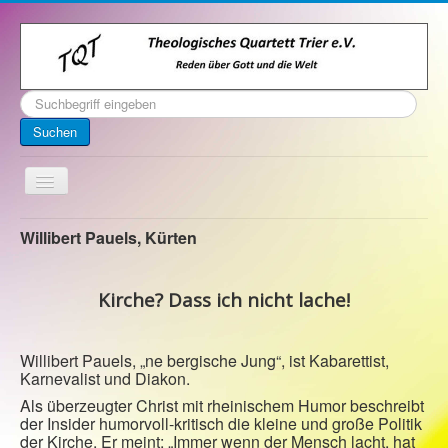
Suchen
...
Suchen
Toggle
Navigation
Startseite
Willibert Pauels, Kürten
Über uns
Kirche? Dass ich nicht lache!
Kontakt
Veranstaltungen
Willibert Pauels, „ne bergische Jung“, ist Kabarettist,
Archiv
Karnevalist und Diakon.
Impressum
Als überzeugter Christ mit rheinischem Humor beschreibt
der Insider humorvoll-kritisch die kleine und große Politik
der Kirche. Er meint: „Immer wenn der Mensch lacht, hat