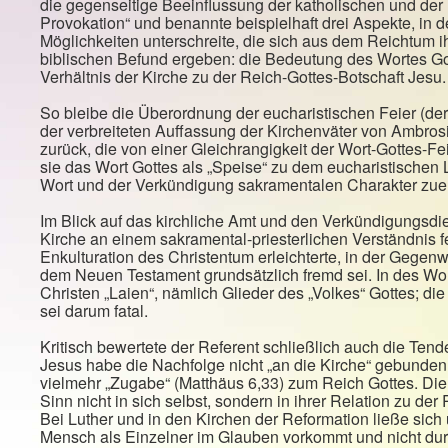
die gegenseitige Beeinflussung der katholischen und der 
Provokation“ und benannte beispielhaft drei Aspekte, in d
Möglichkeiten unterschreite, die sich aus dem Reichtum i
biblischen Befund ergeben: die Bedeutung des Wortes Go
Verhältnis der Kirche zu der Reich-Gottes-Botschaft Jesu.
So bleibe die Überordnung der eucharistischen Feier (der
der verbreiteten Auffassung der Kirchenväter von Ambro
zurück, die von einer Gleichrangigkeit der Wort-Gottes-F
sie das Wort Gottes als „Speise“ zu dem eucharistischen L
Wort und der Verkündigung sakramentalen Charakter zue
Im Blick auf das kirchliche Amt und den Verkündigungsdie
Kirche an einem sakramental-priesterlichen Verständnis fe
Enkulturation des Christentum erleichterte, in der Gege
dem Neuen Testament grundsätzlich fremd sei. In des Wor
Christen „Laien“, nämlich Glieder des „Volkes“ Gottes; d
sei darum fatal.
Kritisch bewertete der Referent schließlich auch die Ten
Jesus habe die Nachfolge nicht „an die Kirche“ gebunden 
vielmehr „Zugabe“ (Matthäus 6,33) zum Reich Gottes. Die
Sinn nicht in sich selbst, sondern in ihrer Relation zu de
Bei Luther und in den Kirchen der Reformation ließe sic
Mensch als Einzelner im Glauben vorkommt und nicht durc