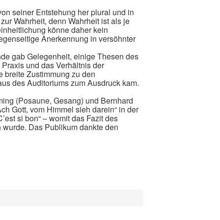
von seiner Entstehung her plural und in
z zur Wahrheit, denn Wahrheit ist als je
einheitlichung könne daher kein
gegenseitige Anerkennung in versöhnter
nde gab Gelegenheit, einige Thesen des
e Praxis und das Verhältnis der
ne breite Zustimmung zu den
aus des Auditoriums zum Ausdruck kam.
ming (Posaune, Gesang) und Bernhard
„Ach Gott, vom Himmel sieh darein“ in der
est si bon“ – womit das Fazit des
en wurde. Das Publikum dankte den