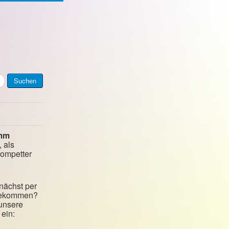
Suchen
mm
, als
kompetter
nächst per
 bekommen?
 unsere
ein: