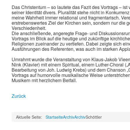
Das Christentum – so lautete das Fazit des Vortrags – ist 
seiner Identität divers. Pluralität stehe nicht in Konkurren
meine Wahrheit immer relational und fragmentarisch. Ver
erstrebenswertes Ziel der Kirchen sein, sondern nur die 
Verschiedenheit.
Die anschließende, angeregte Frage- und Diskussionsru
Vortrags im Blick auf die heutige und zukünftige kirchlich
Religionen zueinander zu vertiefen. Dabei zeigte sich ei
Ausführungen des Referenten, was auch im starken Appl
Umrahmt wurde die Veranstaltung von Klaus-Jakob Vlee
Nink (Klavier) mit einem Spiritual, einem Luther-Choral (
Bearbeitung von Joh. Ludwig Krebs) und dem Chanson „C’
Vortrags auf humorvolle musikalische Weise unterstrich
Musikern mit herzlichem Beifall.
Zurück
Aktuelle Seite:
Startseite
Archiv
Archiv
Schöttler