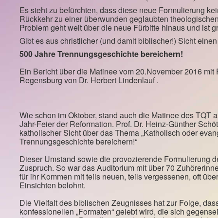
Es steht zu befürchten, dass diese neue Formulierung kein
Rückkehr zu einer überwunden geglaubten theologischen 
Problem geht weit über die neue Fürbitte hinaus und ist g
Gibt es aus christlicher (und damit biblischer!) Sicht ein
500 Jahre Trennungsgeschichte bereichern!
Ein Bericht über die Matinee vom 20.November 2016 mit P
Regensburg von Dr. Herbert Lindenlauf .
Wie schon im Oktober, stand auch die Matinee des TQT 
Jahr-Feier der Reformation. Prof. Dr. Heinz-Günther Schö
katholischer Sicht über das Thema „Katholisch oder evan
Trennungsgeschichte bereichern!“
Dieser Umstand sowie die provozierende Formulierung d
Zuspruch. So war das Auditorium mit über 70 Zuhörerinne
für ihr Kommen mit teils neuen, teils vergessenen, oft ü
Einsichten belohnt.
Die Vielfalt des biblischen Zeugnisses hat zur Folge, da
konfessionellen „Formaten“ gelebt wird, die sich gegensei