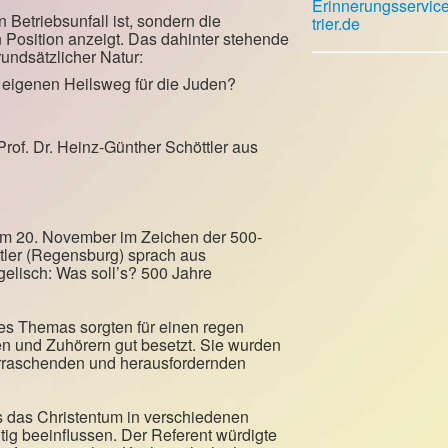
Erinnerungsservic
 Betriebsunfall ist, sondern die
trier.de
Position anzeigt. Das dahinter stehende
rundsätzlicher Natur:
en eigenen Heilsweg für die Juden?
rof. Dr. Heinz-Günther Schöttler aus
am 20. November im Zeichen der 500-
ttler (Regensburg) sprach aus
gelisch: Was soll’s? 500 Jahre
es Themas sorgten für einen regen
n und Zuhörern gut besetzt. Sie wurden
berraschenden und herausfordernden
ss das Christentum in verschiedenen
tig beeinflussen. Der Referent würdigte