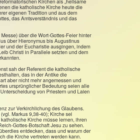
reformatorischen Kirchen als „heilsame
enen die katholische Kirche heute die
hrer eigenen Tradition und aus dem
ttes, das Amtsverständnis und das
 Messe) über die Wort-Gottes-Feier hinter
sius über Hieronymus bis Augustinus
eier und der Eucharistie ausgingen, indem
eib Christi in Parallele setzten und dem
rkannten.
nst sah der Referent die katholische
sthalten, das in der Antike die
nwart aber nicht mehr angemessen und
tes ursprünglicher Bedeutung seien alle
ie Unterscheidung von Priestern und Laien
denz zur Verkirchlichung des Glaubens.
(vgl. Markus 9,38-40); Kirche sei
 katholische Kirche müsse lernen, ihren
r Reich-Gottes-Botschaft Jesu zu sehen.
h überdies entdecken, dass und warum der
h die Kirche vertreten werden kann.