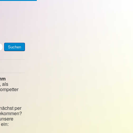
Suchen
mm
, als
kompetter
nächst per
 bekommen?
 unsere
ein: