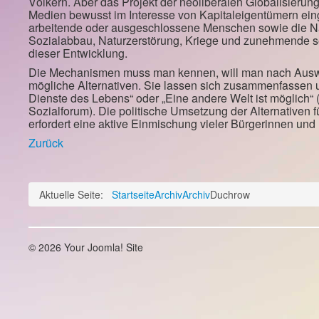
Völkern. Aber das Projekt der neoliberalen Globalisierun
Medien bewusst im Interesse von Kapitaleigentümern eing
arbeitende oder ausgeschlossene Menschen sowie die Na
Sozialabbau, Naturzerstörung, Kriege und zunehmende 
dieser Entwicklung.
Die Mechanismen muss man kennen, will man nach Ausweg
mögliche Alternativen. Sie lassen sich zusammenfassen 
Dienste des Lebens“ oder „Eine andere Welt ist möglich“
Sozialforum). Die politische Umsetzung der Alternativen
erfordert eine aktive Einmischung vieler Bürgerinnen und 
Zurück
Aktuelle Seite:
Startseite
Archiv
Archiv
Duchrow
© 2026 Your Joomla! Site