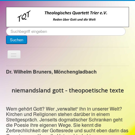
Suchen
...
Suchen
Toggle
Navigation
Startseite
Dr. Wilhelm Bruners, Mönchengladbach
Über uns
niemandsland gott - theopoetische texte
Kontakt
Veranstaltungen
Wem gehört Gott? Wer „verwaltet“ ihn in unserer Welt?
Archiv
Kirchen und Religionen stehen darüber in einem
Streitgespräch. Jenseits dogmatischer Schranken geht
Impressum
die Poesie ihre eigenen Wege. Sie kennt die
Zerbrechlichkeit der Gottesrede und sucht eben darin das