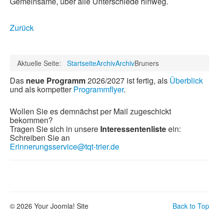
Gemeinsame, über alle Unterschiede hinweg.
Zurück
Aktuelle Seite:
Startseite
Archiv
Archiv
Bruners
Das
neue Programm
2026/2027 ist fertig, als
Überblick
und als kompetter
Programmflyer
.
Wollen Sie es demnächst per Mail zugeschickt
bekommen?
Tragen Sie sich in unsere
Interessentenliste
ein:
Schreiben Sie an
Erinnerungsservice@tqt-trier.de
© 2026 Your Joomla! Site
Back to Top