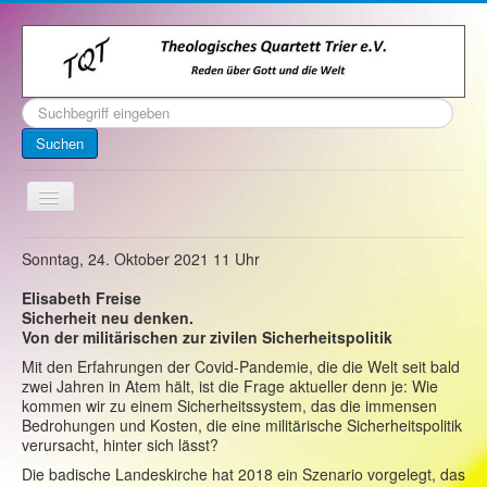
Suchen
...
Suchen
Toggle
Navigation
Startseite
Sonntag, 24. Oktober 2021 11 Uhr
Über uns
Elisabeth Freise
Sicherheit neu denken.
Kontakt
Von der militärischen zur zivilen Sicherheitspolitik
Veranstaltungen
Mit den Erfahrungen der Covid-Pandemie
,
die die Welt seit bald
zwei Jahren in Atem hält,
ist die Frage aktueller denn je:
Wie
Archiv
kommen wir zu einem Sicherheitssystem, das die immensen
Bedrohungen und Kosten, die eine militärische Sicherheitspolitik
Impressum
verursacht,
hinter sich lässt
?
Die badische Landeskirche hat
2018
ein Szenario vorgelegt, das