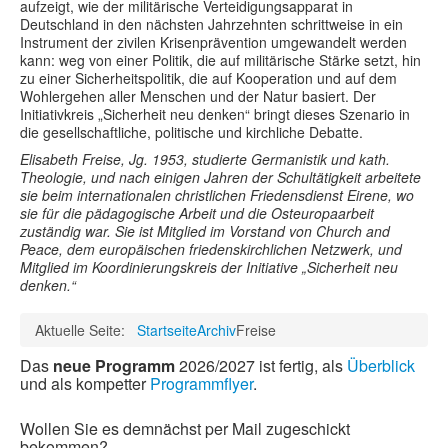
aufzeigt, wie der militärische Verteidigungsapparat
in
Deutschland
in den nächsten Jahrzehnten schrittweise in ein
Instrument der zivilen Krisenprävention umgewandelt werden
kann: weg von einer Politik, die auf militärische Stärke setzt, hin
zu einer Sicherheitspolitik, die auf Kooperation und auf dem
Wohlergehen aller Menschen und der Natur basiert. Der
Initiativkreis „Sicherheit neu denken“ bringt dieses Szenario in
die gesellschaftliche, politische und kirchliche Debatte.
Elisabeth Freise, Jg. 1953, studierte Germanistik und kath.
Theologie, und nach einigen Jahren der Schultätigkeit arbeitete
sie beim internationalen christlichen Friedensdienst Eirene, wo
sie für die pädagogische Arbeit und die Osteuropaarbeit
zuständig war. Sie ist Mitglied im Vorstand von Church and
Peace, dem europäischen friedenskirchlichen Netzwerk, und
Mitglied im Koordinierungskreis der Initiative „Sicherheit neu
denken.“
Aktuelle Seite:
Startseite
Archiv
Freise
Das
neue Programm
2026/2027 ist fertig, als
Überblick
und als kompetter
Programmflyer
.
Wollen Sie es demnächst per Mail zugeschickt
bekommen?